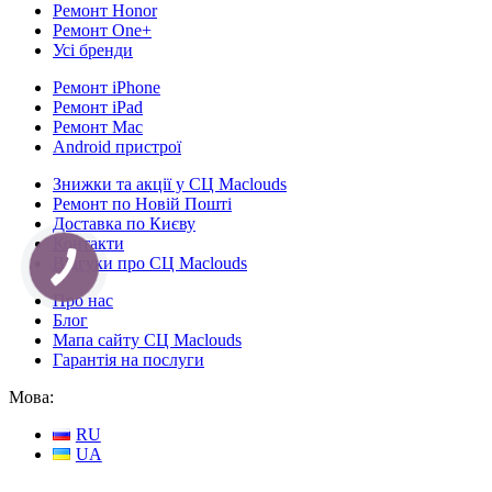
Ремонт Honor
Ремонт One+
Усі бренди
Ремонт iPhone
Ремонт iPad
Ремонт Mac
Android пристрої
Знижки та акції у СЦ Maclouds
Ремонт по Новій Пошті
Доставка по Києву
Контакти
Відгуки про СЦ Maclouds
КНОПКА
СВЯЗИ
Про нас
Блог
Мапа сайту СЦ Maclouds
Гарантія на послуги
Мова:
RU
UA