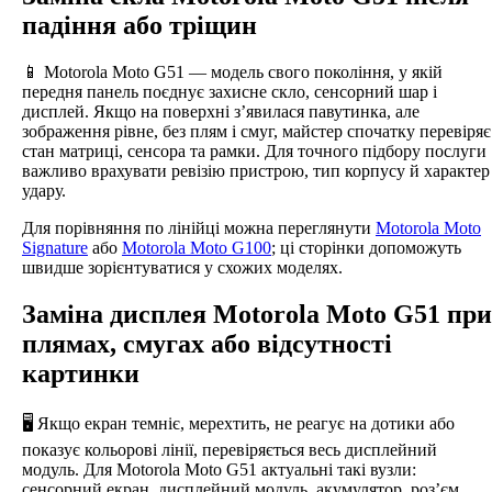
падіння або тріщин
📱 Motorola Moto G51 — модель свого покоління, у якій
передня панель поєднує захисне скло, сенсорний шар і
дисплей. Якщо на поверхні з’явилася павутинка, але
зображення рівне, без плям і смуг, майстер спочатку перевіряє
стан матриці, сенсора та рамки. Для точного підбору послуги
важливо врахувати ревізію пристрою, тип корпусу й характер
удару.
Для порівняння по лінійці можна переглянути
Motorola Moto
Signature
або
Motorola Moto G100
; ці сторінки допоможуть
швидше зорієнтуватися у схожих моделях.
Заміна дисплея Motorola Moto G51 при
плямах, смугах або відсутності
картинки
🖥️ Якщо екран темніє, мерехтить, не реагує на дотики або
показує кольорові лінії, перевіряється весь дисплейний
модуль. Для Motorola Moto G51 актуальні такі вузли:
сенсорний екран, дисплейний модуль, акумулятор, роз’єм