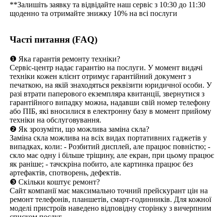
**Залишіть заявку та відвідайте наш сервіс з 10:30 до 11:30
щоденно та отримайте знижку 10% на всі послуги
Часті питання (FAQ)
❶ Яка гарантія ремонту техніки?
Сервіс-центр надає гарантію на послуги. У момент видачі
техніки кожен клієнт отримує гарантійний документ з
печаткою, на якій знаходяться реквізити юридичної особи. У
разі втрати паперового екземпляра квитанції, звернутися з
гарантійного випадку можна, надавши свій номер телефону
або ПІБ, які вносилися в електронну базу в момент прийому
техніки на обслуговування.
❷ Як зрозуміти, що можлива заміна скла?
Заміна скла можлива на всіх видах портативних гаджетів у
випадках, коли: - Розбитий дисплей, але працює повністю; -
скло має одну і більше тріщину, але екран, при цьому працює
як раніше; - тачскріна побито, але картинка працює без
артефактів, спотворень, дефектів.
❸ Скільки коштує ремонт?
Сайт компанії має максимально точний прейскурант цін на
ремонт телефонів, планшетів, смарт-годинників. Для кожної
моделі пристроїв наведено відповідну сторінку з вичерпним
списком послуг.