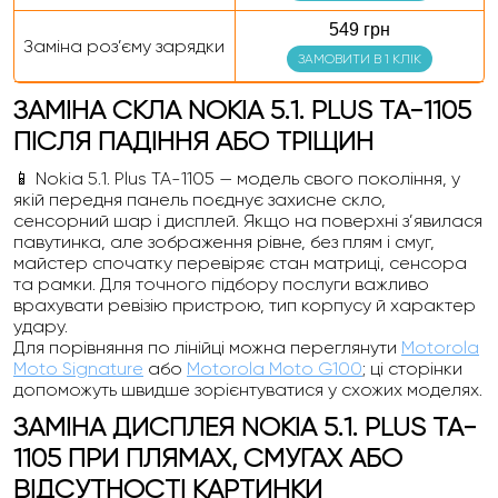
549 грн
Заміна роз’єму зарядки
ЗАМОВИТИ В 1 КЛІК
ЗАМІНА СКЛА NOKIA 5.1. PLUS TA-1105
ПІСЛЯ ПАДІННЯ АБО ТРІЩИН
📱 Nokia 5.1. Plus TA-1105 — модель свого покоління, у
якій передня панель поєднує захисне скло,
сенсорний шар і дисплей. Якщо на поверхні з’явилася
павутинка, але зображення рівне, без плям і смуг,
майстер спочатку перевіряє стан матриці, сенсора
та рамки. Для точного підбору послуги важливо
врахувати ревізію пристрою, тип корпусу й характер
удару.
Для порівняння по лінійці можна переглянути
Motorola
Moto Signature
або
Motorola Moto G100
; ці сторінки
допоможуть швидше зорієнтуватися у схожих моделях.
ЗАМІНА ДИСПЛЕЯ NOKIA 5.1. PLUS TA-
1105 ПРИ ПЛЯМАХ, СМУГАХ АБО
ВІДСУТНОСТІ КАРТИНКИ