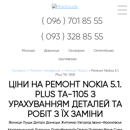
Наві
( 096 ) 701 85 55
( 093 ) 328 85 55
Мінська
Дарниця
Осокорки
Олімпійська
Шулявська
Головна
›
Ремонт телефонів
›
Ремонт Nokia
›
Ремонт Nokia 5.1.
Plus TA-1105
ЦІНИ НА РЕМОНТ NOKIA 5.1.
PLUS TA-1105 З
УРАХУВАННЯМ ДЕТАЛЕЙ ТА
РОБІТ З ЇХ ЗАМІНИ
Вінниця Луцьк Дніпро Донецьк Житомир Ужгород Івано-Франківськ
Кропивницький Луганськ Львів Миколаїв Одеса Полтава Рівне Суми