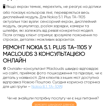
🖥️ Якщо екран темніє, мерехтить, не реагує на дотики
або показує кольорові лінії, перевіряється весь
дисплейний модуль. Для Nokia 5.1. Plus TA-1105
актуальні такі вузли: сенсорний екран, дисплейний
модуль, акумулятор, роз’єм зарядки, камери та
шлейфи, які залежать від ревізії конкретної моделі.
Після огляду клієнт отримує зрозуміле пояснення по
строках, деталях і можливих варіантах.
РЕМОНТ NOKIA 5.1. PLUS TA-1105 У
MACLOUDS З КОНСУЛЬТАЦІЄЮ
ОНЛАЙН
⚙️ Онлайн-консультант Maclouds швидко відповідає
на сайті, приймає фото пошкодження та підказує, чи є
деталь у наявності. Для клієнтів з інших міст доступна
відправка Новою Поштою. Сусідня корисна сторінка
для цієї групи —
Nokia 8.1. TA-1099
.
Чи не знайшли потрібну послугу чи є інші питання?
ЗАМОВТЕ ШВИДКИЙ ДЗВІНОК