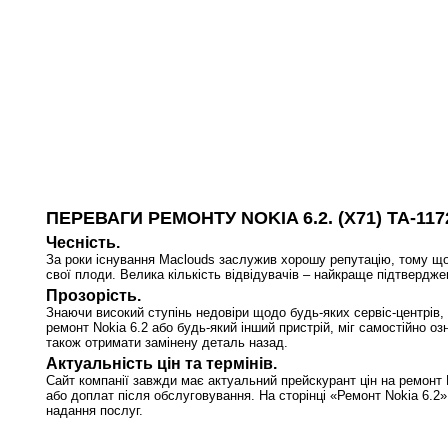
ПЕРЕВАГИ РЕМОНТУ NOKIA 6.2. (X71) TA-11
Чесність.
За роки існування Maclouds заслужив хорошу репутацію, тому що
свої плоди. Велика кількість відвідувачів – найкраще підтвердже
Прозорість.
Знаючи високий ступінь недовіри щодо будь-яких сервіс-центрів, 
ремонт Nokia 6.2 або будь-який інший пристрій, міг самостійно оз
також отримати замінену деталь назад.
Актуальність цін та термінів.
Сайт компанії завжди має актуальний прейскурант цін на ремонт 
або доплат після обслуговування. На сторінці «Ремонт Nokia 6.2»
надання послуг.