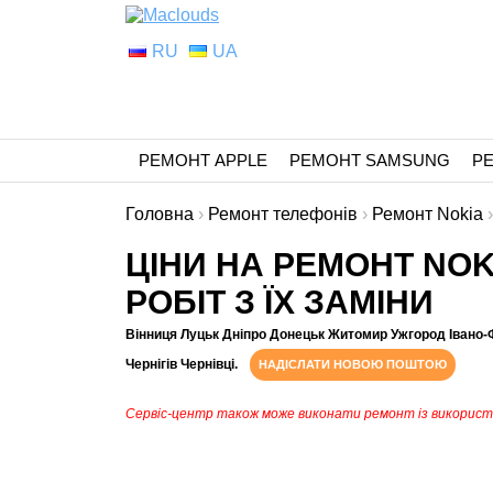
RU
UA
РЕМОНТ APPLE
РЕМОНТ SAMSUNG
Р
Головна
›
Ремонт телефонів
›
Ремонт Nokia
ЦІНИ НА РЕМОНТ NOKI
РОБІТ З ЇХ ЗАМІНИ
Вінниця Луцьк Дніпро Донецьк Житомир Ужгород Івано-
Чернігів Чернівці.
НАДІСЛАТИ НОВОЮ ПОШТОЮ
Сервіс-центр також може виконати ремонт із викорис