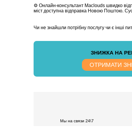
⚙️ Онлайн-консультант Maclouds швидко відпо
міст доступна відправка Новою Поштою. Сусі
Чи не знайшли потрібну послугу чи є інші п
ЗНИЖКА НА Р
ОТРИМАТИ З
Мы на связи 24\7