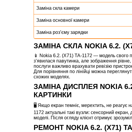
Заміна скла камери
Заміна основної камери
Заміна роз’єму зарядки
ЗАМІНА СКЛА NOKIA 6.2. (
📱 Nokia 6.2. (X71) TA-1172 — модель свого 
з’явилася павутинка, але зображення рівне, 
послуги важливо врахувати ревізію пристрою
Для порівняння по лінійці можна перегляну
схожих моделях.
ЗАМІНА ДИСПЛЕЯ NOKIA 6.2
КАРТИНКИ
🖥️ Якщо екран темніє, мерехтить, не реагує 
1172 актуальні такі вузли: сенсорний екран,
моделі. Після огляду клієнт отримує зрозумі
РЕМОНТ NOKIA 6.2. (X71)