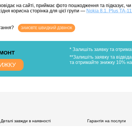
відає на сайті, приймає фото пошкодження та підказує, чи є
дня корисна сторінка для цієї групи —
Nokia 8.1. Plus TA-1
итання?
ЗАМОВТЕ ШВИДКИЙ ДЗВІНОК
* Залишіть заявку та отрима
ЕМОНТ
**Залишіть заявку та відвід
та отримайте знижку 10% на
НИЖКУ
Деталі завжди в наявності
Гарантія на послуги