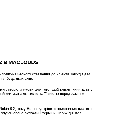
72 В MACLOUDS
 політика чесного ставлення до клієнта завжди дає
ння будь-яких слів.
ми створили умови для того, щоб клієнт, який здав у
найомитися з деталлю та її якістю перед заміною і
Nokia 6.2, тому Ви не зустрінете прихованих платежів
 опубліковано актуальні терміни, необхідні для