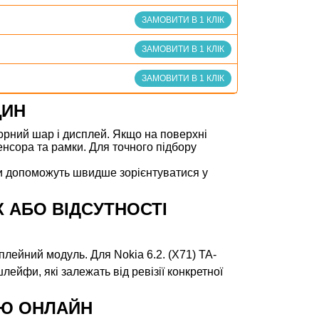
ЗАМОВИТИ В 1 КЛІК
ЗАМОВИТИ В 1 КЛІК
ЗАМОВИТИ В 1 КЛІК
ЩИН
сорний шар і дисплей. Якщо на поверхні
енсора та рамки. Для точного підбору
нки допоможуть швидше зорієнтуватися у
АХ АБО ВІДСУТНОСТІ
сплейний модуль. Для Nokia 6.2. (X71) TA-
лейфи, які залежать від ревізії конкретної
ІЄЮ ОНЛАЙН