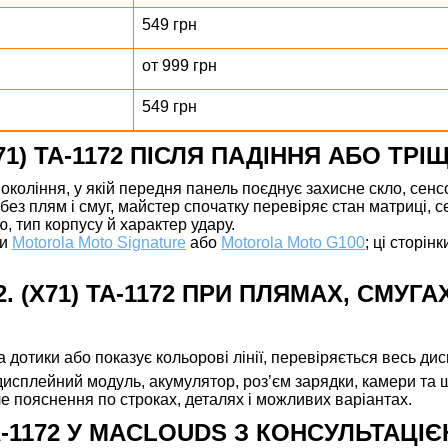
549 грн
от 999 грн
549 грн
X71) TA-1172 ПІСЛЯ ПАДІННЯ АБО ТРІ
покоління, у якій передня панель поєднує захисне скло, сен
без плям і смуг, майстер спочатку перевіряє стан матриці, с
, тип корпусу й характер удару.
ти
Motorola Moto Signature
або
Motorola Moto G100
; ці сторі
. (X71) TA-1172 ПРИ ПЛЯМАХ, СМУГ
на дотики або показує кольорові лінії, перевіряється весь ди
 дисплейний модуль, акумулятор, роз’єм зарядки, камери та ш
ле пояснення по строках, деталях і можливих варіантах.
 TA-1172 У MACLOUDS З КОНСУЛЬТАЦ