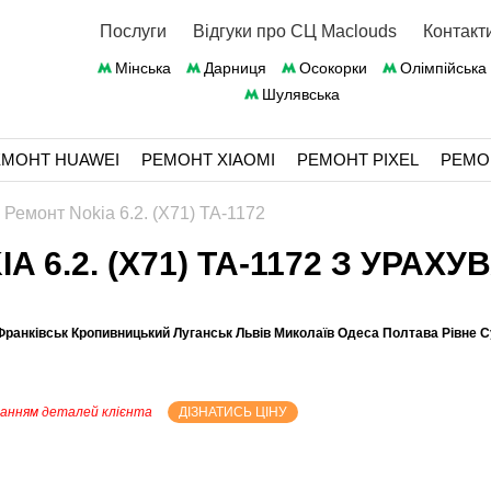
Послуги
Відгуки про СЦ Maclouds
Контакт
Мінська
Дарниця
Осокорки
Олімпійська
Шулявська
ЕМОНТ HUAWEI
РЕМОНТ XIAOMI
РЕМОНТ PIXEL
РЕМО
›
Ремонт Nokia 6.2. (X71) TA-1172
A 6.2. (X71) TA-1172 З УРА
Франківськ Кропивницький Луганськ Львів Миколаїв Одеса Полтава Рівне 
танням деталей клієнта
ДІЗНАТИСЬ ЦІНУ