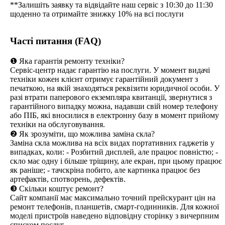
**Залишіть заявку та відвідайте наш сервіс з 10:30 до 11:30
щоденно та отримайте знижку 10% на всі послуги
Часті питання (FAQ)
❶ Яка гарантія ремонту техніки?
Сервіс-центр надає гарантію на послуги. У момент видачі
техніки кожен клієнт отримує гарантійний документ з
печаткою, на якій знаходяться реквізити юридичної особи. У
разі втрати паперового екземпляра квитанції, звернутися з
гарантійного випадку можна, надавши свій номер телефону
або ПІБ, які вносилися в електронну базу в момент прийому
техніки на обслуговування.
❷ Як зрозуміти, що можлива заміна скла?
Заміна скла можлива на всіх видах портативних гаджетів у
випадках, коли: - Розбитий дисплей, але працює повністю; -
скло має одну і більше тріщину, але екран, при цьому працює
як раніше; - тачскріна побито, але картинка працює без
артефактів, спотворень, дефектів.
❸ Скільки коштує ремонт?
Сайт компанії має максимально точний прейскурант цін на
ремонт телефонів, планшетів, смарт-годинників. Для кожної
моделі пристроїв наведено відповідну сторінку з вичерпним
списком послуг.