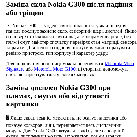
Заміна скла Nokia G300 після падіння
або тріщин
📱 Nokia G300 — модель свого покоління, у якій передня
панель поєднує захисне скло, сенсорний шар і дисплей. Якщо
на поверхні з’явилася павутинка, але зображення рівне, без
плям і смуг, майстер спочатку перевіряє стан матриці, сенсора
та рамки. Для точного підбору послуги важливо врахувати
ревізію пристрою, тип корпусу й характер удару.
Для порівняння по лінійці можна переглянути
Motorola Moto
Signature
або
Motorola Moto G100
; ці сторінки допоможуть
швидше зорієнтуватися у схожих моделях.
Заміна дисплея Nokia G300 при
плямах, смугах або відсутності
картинки
🖥️ Якщо екран темніє, мерехтить, не реагує на дотики або
показує кольорові лінії, перевіряється весь дисплейний
модуль. Для Nokia G300 актуальні такі вузли: сенсорний
екран, дисплейний модуль, акумулятор, роз’єм зарядки,