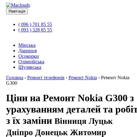
Навігація
( 096 ) 701 85 55
( 093 ) 328 85 55
Мінська
Дарниця
Осокорки
Олімпійська
Шулявська
Головна
›
Ремонт телефонів
›
Ремонт Nokia
›
Ремонт Nokia
G300
Ціни на Ремонт Nokia G300 з
урахуванням деталей та робі
з їх заміни
Вінниця Луцьк
Дніпро Донецьк Житомир