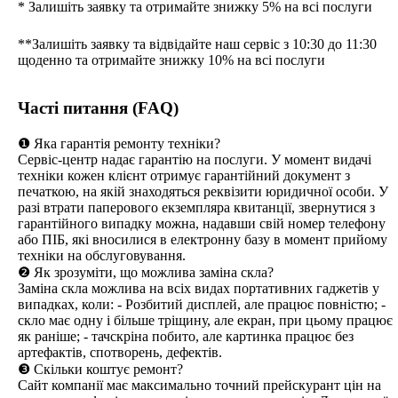
* Залишіть заявку та отримайте знижку 5% на всі послуги
**Залишіть заявку та відвідайте наш сервіс з 10:30 до 11:30
щоденно та отримайте знижку 10% на всі послуги
Часті питання (FAQ)
❶ Яка гарантія ремонту техніки?
Сервіс-центр надає гарантію на послуги. У момент видачі
техніки кожен клієнт отримує гарантійний документ з
печаткою, на якій знаходяться реквізити юридичної особи. У
разі втрати паперового екземпляра квитанції, звернутися з
гарантійного випадку можна, надавши свій номер телефону
або ПІБ, які вносилися в електронну базу в момент прийому
техніки на обслуговування.
❷ Як зрозуміти, що можлива заміна скла?
Заміна скла можлива на всіх видах портативних гаджетів у
випадках, коли: - Розбитий дисплей, але працює повністю; -
скло має одну і більше тріщину, але екран, при цьому працює
як раніше; - тачскріна побито, але картинка працює без
артефактів, спотворень, дефектів.
❸ Скільки коштує ремонт?
Сайт компанії має максимально точний прейскурант цін на