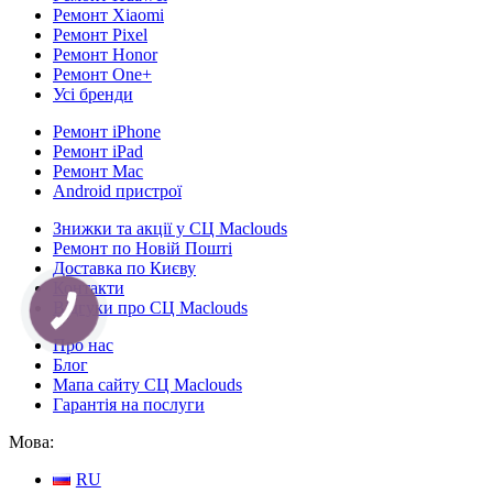
Ремонт Xiaomi
Ремонт Pixel
Ремонт Honor
Ремонт One+
Усі бренди
Ремонт iPhone
Ремонт iPad
Ремонт Mac
Android пристрої
Знижки та акції у СЦ Maclouds
Ремонт по Новій Пошті
Доставка по Києву
Контакти
Відгуки про СЦ Maclouds
КНОПКА
СВЯЗИ
Про нас
Блог
Мапа сайту СЦ Maclouds
Гарантія на послуги
Мова:
RU