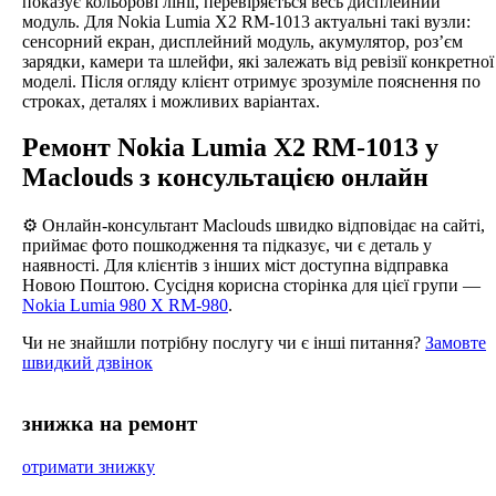
показує кольорові лінії, перевіряється весь дисплейний
модуль. Для Nokia Lumia X2 RM-1013 актуальні такі вузли:
сенсорний екран, дисплейний модуль, акумулятор, роз’єм
зарядки, камери та шлейфи, які залежать від ревізії конкретної
моделі. Після огляду клієнт отримує зрозуміле пояснення по
строках, деталях і можливих варіантах.
Ремонт Nokia Lumia X2 RM-1013 у
Maclouds з консультацією онлайн
⚙️ Онлайн-консультант Maclouds швидко відповідає на сайті,
приймає фото пошкодження та підказує, чи є деталь у
наявності. Для клієнтів з інших міст доступна відправка
Новою Поштою. Сусідня корисна сторінка для цієї групи —
Nokia Lumia 980 X RM-980
.
Чи не знайшли потрібну послугу чи є інші питання?
Замовте
швидкий дзвінок
знижка на ремонт
отримати знижку