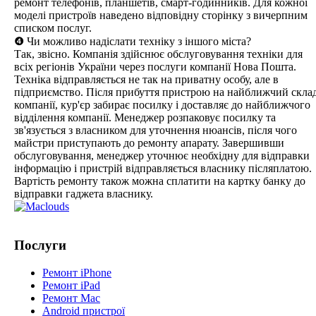
ремонт телефонів, планшетів, смарт-годинників. Для кожної
моделі пристроїв наведено відповідну сторінку з вичерпним
списком послуг.
❹ Чи можливо надіслати техніку з іншого міста?
Так, звісно. Компанія здійснює обслуговування техніки для
всіх регіонів України через послуги компанії Нова Пошта.
Техніка відправляється не так на приватну особу, але в
підприємство. Після прибуття пристрою на найближчий скла
компанії, кур'єр забирає посилку і доставляє до найближчого
відділення компанії. Менеджер розпаковує посилку та
зв'язується з власником для уточнення нюансів, після чого
майстри приступають до ремонту апарату. Завершивши
обслуговування, менеджер уточнює необхідну для відправки
інформацію і пристрій відправляється власнику післяплатою.
Вартість ремонту також можна сплатити на картку банку до
відправки гаджета власнику.
Послуги
Ремонт iPhone
Ремонт iPad
Ремонт Mac
Android пристрої