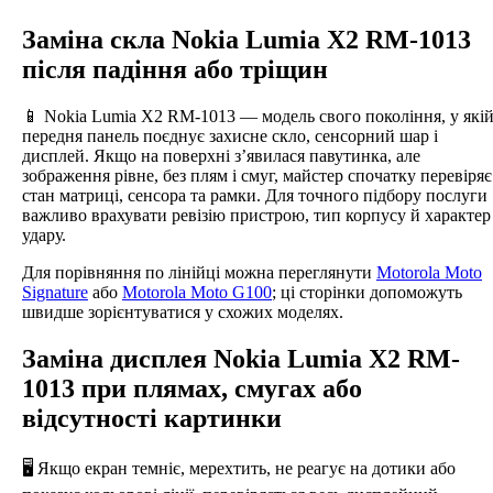
Заміна скла Nokia Lumia X2 RM-1013
після падіння або тріщин
📱 Nokia Lumia X2 RM-1013 — модель свого покоління, у які
передня панель поєднує захисне скло, сенсорний шар і
дисплей. Якщо на поверхні з’явилася павутинка, але
зображення рівне, без плям і смуг, майстер спочатку перевіряє
стан матриці, сенсора та рамки. Для точного підбору послуги
важливо врахувати ревізію пристрою, тип корпусу й характер
удару.
Для порівняння по лінійці можна переглянути
Motorola Moto
Signature
або
Motorola Moto G100
; ці сторінки допоможуть
швидше зорієнтуватися у схожих моделях.
Заміна дисплея Nokia Lumia X2 RM-
1013 при плямах, смугах або
відсутності картинки
🖥️ Якщо екран темніє, мерехтить, не реагує на дотики або