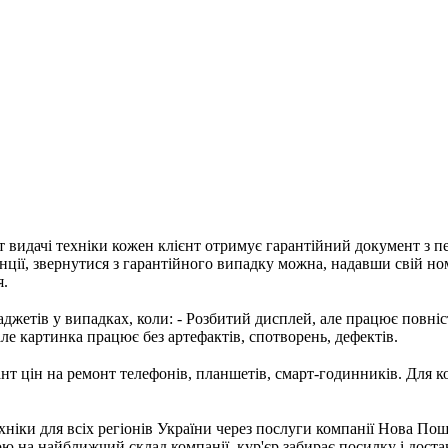
т видачі техніки кожен клієнт отримує гарантійний документ з п
нції, звернутися з гарантійного випадку можна, надавши свій но
я.
джетів у випадках, коли: - Розбитий дисплей, але працює повністю
але картинка працює без артефактів, спотворень, дефектів.
т цін на ремонт телефонів, планшетів, смарт-годинників. Для к
хніки для всіх регіонів України через послуги компанії Нова Пош
ою на найближчий склад компанії, кур'єр забирає посилку і доста