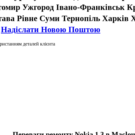
томир Ужгород Івано-Франківськ К
тава Рівне Суми Тернопіль Харків
.
Надіслати Новою Поштою
ристанням деталей клієнта
Переваги ремонту Nokia 1.3 в Maclou