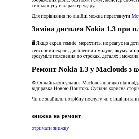
тип корпусу й характер удару.
Для порівняння по лінійці можна переглянути
Mot
Заміна дисплея Nokia 1.3 при п
🖥️ Якщо екран темніє, мерехтить, не реагує на дот
сенсорний екран, дисплейний модуль, акумулятор, р
зрозуміле пояснення по строках, деталях і можлив
Ремонт Nokia 1.3 у Maclouds з 
⚙️ Онлайн-консультант Maclouds швидко відповідає
відправка Новою Поштою. Сусідня корисна сторі
Чи не знайшли потрібну послугу чи є інші питан
знижка на ремонт
отримати знижку