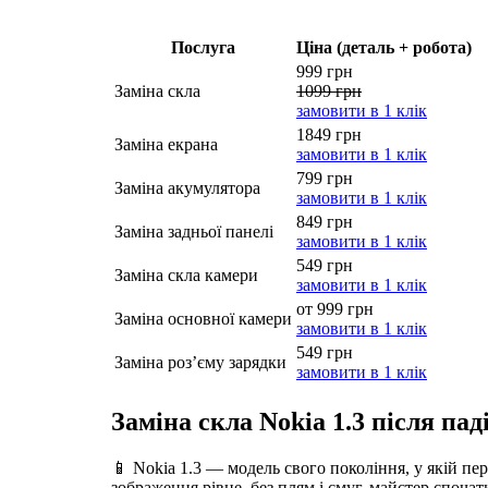
Послуга
Ціна (деталь + робота)
999 грн
Заміна скла
1099 грн
замовити в 1 клік
1849 грн
Заміна екрана
замовити в 1 клік
799 грн
Заміна акумулятора
замовити в 1 клік
849 грн
Заміна задньої панелі
замовити в 1 клік
549 грн
Заміна скла камери
замовити в 1 клік
от 999 грн
Заміна основної камери
замовити в 1 клік
549 грн
Заміна роз’єму зарядки
замовити в 1 клік
Заміна скла Nokia 1.3 після па
📱 Nokia 1.3 — модель свого покоління, у якій пе
зображення рівне, без плям і смуг, майстер споча