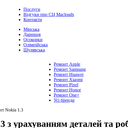
Послуги
Відгуки про СЦ Maclouds
Контакти
Мінська
Дарниця
Осокорки
Олімпійська
Шулявська
Ремонт Apple
Ремонт Samsung
Ремонт Huawei
Ремонт Xiaomi
Ремонт Pixel
Ремонт Honor
Ремонт One+
Усі бренди
нт Nokia 1.3
3 з урахуванням деталей та роб