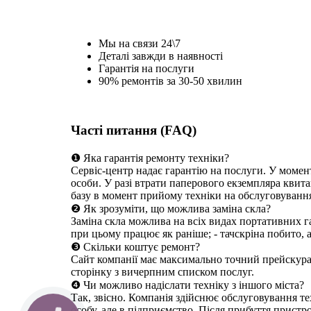
Мы на связи 24\7
Деталі завжди в наявності
Гарантія на послуги
90% ремонтів за 30-50 хвилин
Часті питання (FAQ)
❶ Яка гарантія ремонту техніки?
Сервіс-центр надає гарантію на послуги. У момен
особи. У разі втрати паперового екземпляра квита
базу в момент прийому техніки на обслуговуванн
❷ Як зрозуміти, що можлива заміна скла?
Заміна скла можлива на всіх видах портативних га
при цьому працює як раніше; - тачскріна побито, 
❸ Скільки коштує ремонт?
Сайт компанії має максимально точний прейскуран
сторінку з вичерпним списком послуг.
❹ Чи можливо надіслати техніку з іншого міста?
Так, звісно. Компанія здійснює обслуговування те
особу, але в підприємство. Після прибуття пристр