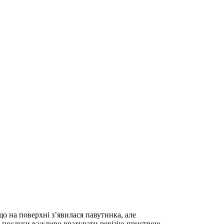
що на поверхні з’явилася павутинка, але
ру послуги важливо врахувати ревізію пристрою,