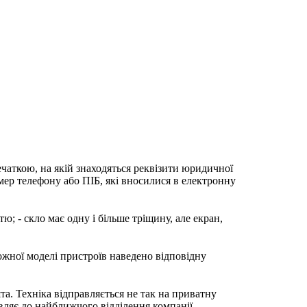
ечаткою, на якій знаходяться реквізити юридичної
мер телефону або ПІБ, які вносилися в електронну
; - скло має одну і більше тріщину, але екран,
ожної моделі пристроїв наведено відповідну
та. Техніка відправляється не так на приватну
вляє до найближчого відділення компанії.