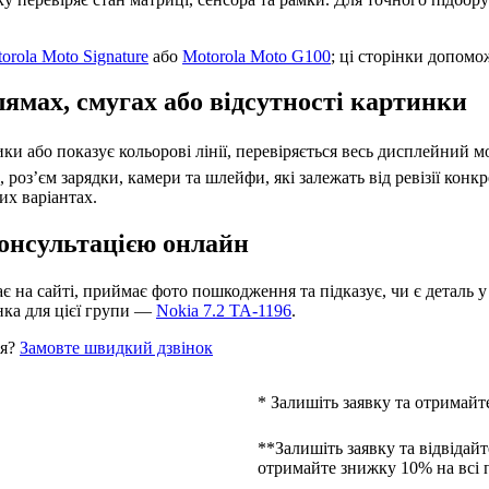
orola Moto Signature
або
Motorola Moto G100
; ці сторінки допом
лямах, смугах або відсутності картинки
ики або показує кольорові лінії, перевіряється весь дисплейний мо
оз’єм зарядки, камери та шлейфи, які залежать від ревізії конкр
их варіантах.
консультацією онлайн
 на сайті, приймає фото пошкодження та підказує, чи є деталь у 
нка для цієї групи —
Nokia 7.2 TA-1196
.
ня?
Замовте швидкий дзвінок
* Залишіть заявку та отримайт
**Залишіть заявку та відвідайт
отримайте знижку 10% на всі 