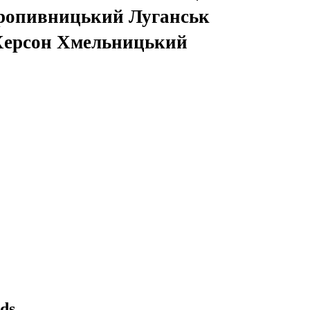
ропивницький Луганськ
 Херсон Хмельницький
ds