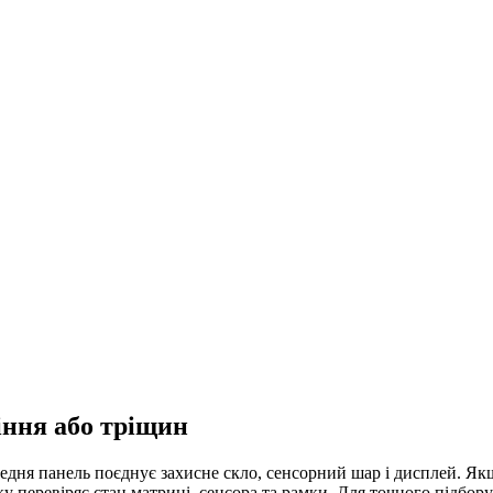
діння або тріщин
редня панель поєднує захисне скло, сенсорний шар і дисплей. Як
тку перевіряє стан матриці, сенсора та рамки. Для точного підбо