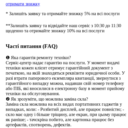
отримати знижку
* Залишіть заявку та отримайте знижку 5% на всі послуги
**Залишіть заявку та відвідайте наш сервіс з 10:30 до 11:30
щоденно та отримайте знижку 10% на всі послуги
Часті питання (FAQ)
❶ Яка гарантія ремонту техніки?
Сервіс-центр надає гарантію на послуги. У момент видачі
техніки кожен клієнт отримує гарантійний документ з
печаткою, на якій знаходяться реквізити юридичної особи. У
разі втрати паперового екземпляра квитанції, звернутися з
гарантійного випадку можна, надавши свій номер телефону
або ПІБ, які вносилися в електронну базу в момент прийому
техніки на обслуговування.
❷ Як зрозуміти, що можлива заміна скла?
Заміна скла можлива на всіх видах портативних гаджетів у
випадках, коли: - Розбитий дисплей, але працює повністю; -
скло має одну і більше тріщину, але екран, при цьому працює
як раніше; - тачскріна побито, але картинка працює без
артефактів, спотворень, дефектів.