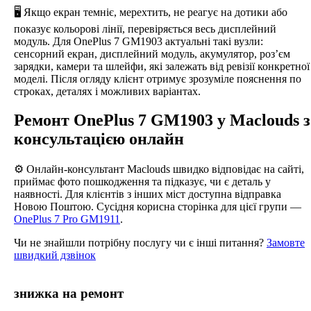
🖥️ Якщо екран темніє, мерехтить, не реагує на дотики або
показує кольорові лінії, перевіряється весь дисплейний
модуль. Для OnePlus 7 GM1903 актуальні такі вузли:
сенсорний екран, дисплейний модуль, акумулятор, роз’єм
зарядки, камери та шлейфи, які залежать від ревізії конкретної
моделі. Після огляду клієнт отримує зрозуміле пояснення по
строках, деталях і можливих варіантах.
Ремонт OnePlus 7 GM1903 у Maclouds з
консультацією онлайн
⚙️ Онлайн-консультант Maclouds швидко відповідає на сайті,
приймає фото пошкодження та підказує, чи є деталь у
наявності. Для клієнтів з інших міст доступна відправка
Новою Поштою. Сусідня корисна сторінка для цієї групи —
OnePlus 7 Pro GM1911
.
Чи не знайшли потрібну послугу чи є інші питання?
Замовте
швидкий дзвінок
знижка на ремонт