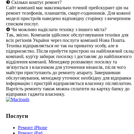
❸ Скільки коштує ремонт?
Сайт компанії має максимально точний прейскурант цін на
ремонт телефонів, планшетів, смарт-годинників. Для кожної
моделі пристроїв наведено відповідну сторінку з вичерпним
списком послуг.
❹ Чи можливо надіслати техніку з іншого міста?
Так, звісно. Компанія здійснює обслуговування техніки для
всіх регіонів України через послуги компанії Нова Пошта.
Техніка відправляється не так на приватну особу, але в
підприємство. Після прибуття пристрою на найближчий скла
компанії, кур'єр забирає посилку і доставляє до найближчого
відділення компанії. Менеджер розпаковує посилку та
зв'язується з власником для уточнення нюансів, після чого
майстри приступають до ремонту апарату. Завершивши
обслуговування, менеджер уточнює необхідну для відправки
інформацію і пристрій відправляється власнику післяплатою.
Вартість ремонту також можна сплатити на картку банку до
відправки гаджета власнику.
Послуги
Ремонт iPhone
Ремонт iPad