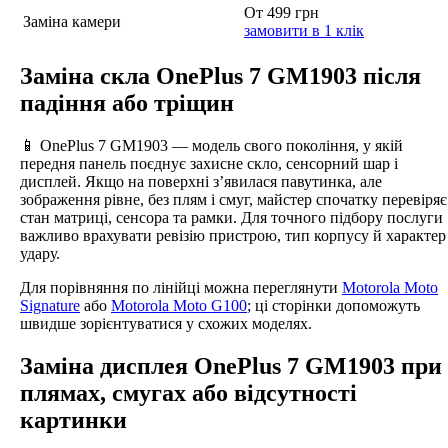
От 499 грн
Заміна камери
замовити в 1 клік
Заміна скла OnePlus 7 GM1903 після
падіння або тріщин
📱 OnePlus 7 GM1903 — модель свого покоління, у якій
передня панель поєднує захисне скло, сенсорний шар і
дисплей. Якщо на поверхні з’явилася павутинка, але
зображення рівне, без плям і смуг, майстер спочатку перевіряє
стан матриці, сенсора та рамки. Для точного підбору послуги
важливо врахувати ревізію пристрою, тип корпусу й характер
удару.
Для порівняння по лінійці можна переглянути
Motorola Moto
Signature
або
Motorola Moto G100
; ці сторінки допоможуть
швидше зорієнтуватися у схожих моделях.
Заміна дисплея OnePlus 7 GM1903 при
плямах, смугах або відсутності
картинки