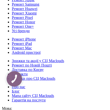
Ремонт Samsung
Ремонт Huawei
Ремонт Xiaomi
Ремонт Pixel
Ремонт Honor
Ремонт One+
Усі бренди
Ремонт iPhone
Ремонт iPad
Ремонт Mac
Android пристрої
Знижки та акції у СЦ Maclouds
Ремонт по Новій Пошті
Доставка по Києву
Контакти
Відгуки про СЦ Maclouds
КНОПКА
СВЯЗИ
Про нас
Блог
Мапа сайту СЦ Maclouds
Гарантія на послуги
Мова: