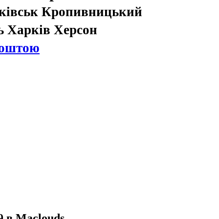
нківськ Кропивницький
ь Харків Херсон
Поштою
 в Maclouds