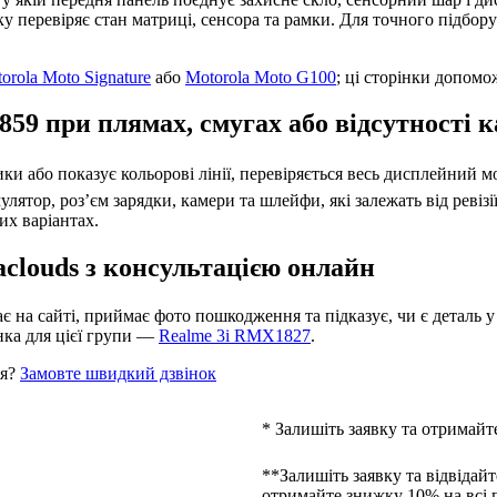
тку перевіряє стан матриці, сенсора та рамки. Для точного підбо
orola Moto Signature
або
Motorola Moto G100
; ці сторінки допом
59 при плямах, смугах або відсутності 
тики або показує кольорові лінії, перевіряється весь дисплейний
ятор, роз’єм зарядки, камери та шлейфи, які залежать від ревізі
их варіантах.
clouds з консультацією онлайн
 на сайті, приймає фото пошкодження та підказує, чи є деталь у 
нка для цієї групи —
Realme 3i RMX1827
.
ня?
Замовте швидкий дзвінок
* Залишіть заявку та отримайт
**Залишіть заявку та відвідайт
отримайте знижку 10% на всі 