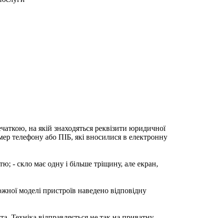
ечаткою, на якій знаходяться реквізити юридичної
мер телефону або ПІБ, які вносилися в електронну
; - скло має одну і більше тріщину, але екран,
ожної моделі пристроїв наведено відповідну
та. Техніка відправляється не так на приватну