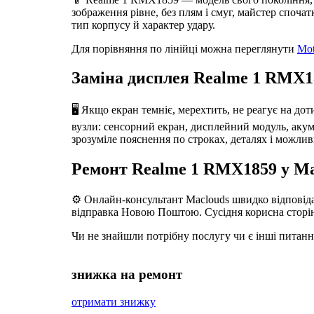
зображення рівне, без плям і смуг, майстер споча
тип корпусу й характер удару.
Для порівняння по лінійці можна переглянути
Mot
Заміна дисплея Realme 1 RMX18
🖥️ Якщо екран темніє, мерехтить, не реагує на до
вузли: сенсорний екран, дисплейний модуль, акумул
зрозуміле пояснення по строках, деталях і можлив
Ремонт Realme 1 RMX1859 у Ma
⚙️ Онлайн-консультант Maclouds швидко відповідає
відправка Новою Поштою. Сусідня корисна сторі
Чи не знайшли потрібну послугу чи є інші питан
знижка на ремонт
отримати знижку