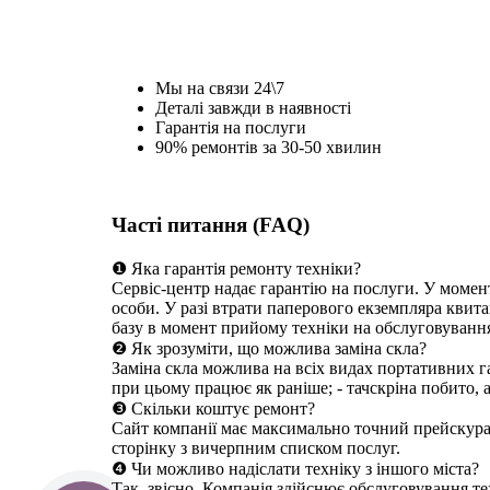
Мы на связи 24\7
Деталі завжди в наявності
Гарантія на послуги
90% ремонтів за 30-50 хвилин
Часті питання (FAQ)
❶ Яка гарантія ремонту техніки?
Сервіс-центр надає гарантію на послуги. У момен
особи. У разі втрати паперового екземпляра квита
базу в момент прийому техніки на обслуговуванн
❷ Як зрозуміти, що можлива заміна скла?
Заміна скла можлива на всіх видах портативних га
при цьому працює як раніше; - тачскріна побито, 
❸ Скільки коштує ремонт?
Сайт компанії має максимально точний прейскуран
сторінку з вичерпним списком послуг.
❹ Чи можливо надіслати техніку з іншого міста?
Так, звісно. Компанія здійснює обслуговування те