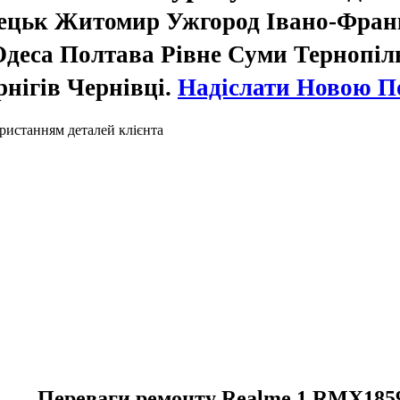
нецьк Житомир Ужгород Івано-Фра
деса Полтава Рівне Суми Тернопіл
нігів Чернівці.
Надіслати Новою 
ристанням деталей клієнта
Переваги ремонту Realme 1 RMX1859