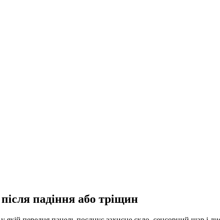
після падіння або тріщин
 якій передня панель поєднує захисне скло, сенсорний шар і дис