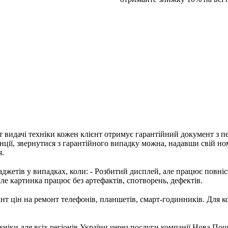
т видачі техніки кожен клієнт отримує гарантійний документ з п
нції, звернутися з гарантійного випадку можна, надавши свій но
я.
джетів у випадках, коли: - Розбитий дисплей, але працює повністю
але картинка працює без артефактів, спотворень, дефектів.
т цін на ремонт телефонів, планшетів, смарт-годинників. Для к
хніки для всіх регіонів України через послуги компанії Нова Пош