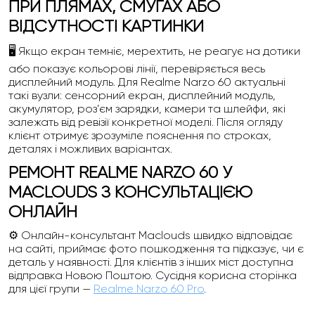
ПРИ ПЛЯМАХ, СМУГАХ АБО
ВІДСУТНОСТІ КАРТИНКИ
🖥️ Якщо екран темніє, мерехтить, не реагує на дотики
або показує кольорові лінії, перевіряється весь
дисплейний модуль. Для Realme Narzo 60 актуальні
такі вузли: сенсорний екран, дисплейний модуль,
акумулятор, роз’єм зарядки, камери та шлейфи, які
залежать від ревізії конкретної моделі. Після огляду
клієнт отримує зрозуміле пояснення по строках,
деталях і можливих варіантах.
РЕМОНТ REALME NARZO 60 У
MACLOUDS З КОНСУЛЬТАЦІЄЮ
ОНЛАЙН
⚙️ Онлайн-консультант Maclouds швидко відповідає
на сайті, приймає фото пошкодження та підказує, чи є
деталь у наявності. Для клієнтів з інших міст доступна
відправка Новою Поштою. Сусідня корисна сторінка
для цієї групи —
Realme Narzo 60 Pro
.