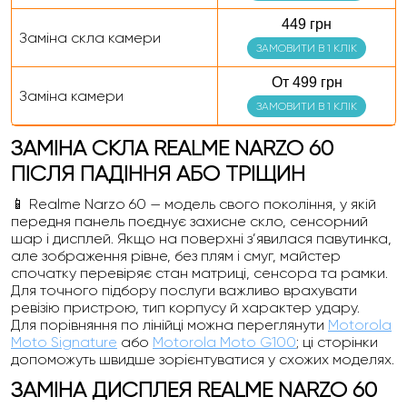
449 грн
Заміна скла камери
ЗАМОВИТИ В 1 КЛІК
От 499 грн
Заміна камери
ЗАМОВИТИ В 1 КЛІК
ЗАМІНА СКЛА REALME NARZO 60
ПІСЛЯ ПАДІННЯ АБО ТРІЩИН
📱 Realme Narzo 60 — модель свого покоління, у якій
передня панель поєднує захисне скло, сенсорний
шар і дисплей. Якщо на поверхні з’явилася павутинка,
але зображення рівне, без плям і смуг, майстер
спочатку перевіряє стан матриці, сенсора та рамки.
Для точного підбору послуги важливо врахувати
ревізію пристрою, тип корпусу й характер удару.
Для порівняння по лінійці можна переглянути
Motorola
Moto Signature
або
Motorola Moto G100
; ці сторінки
допоможуть швидше зорієнтуватися у схожих моделях.
ЗАМІНА ДИСПЛЕЯ REALME NARZO 60