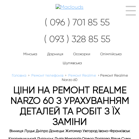
Наві
( 096 ) 701 85 55
( 093 ) 328 85 55
Мінська
Дарниця
Осокорки
Олімпійська
Шулявська
Головна
›
Ремонт телефонів
›
Ремонт Realme
›
Ремонт Realme
Narzo 60
ЦІНИ НА РЕМОНТ REALME
NARZO 60 З УРАХУВАННЯМ
ДЕТАЛЕЙ ТА РОБІТ З ЇХ
ЗАМІНИ
Вінниця Луцьк Дніпро Донецьк Житомир Ужгород Івано-Франківськ
Кропивницький Луганськ Львів Миколаїв Одеса Полтава Рівне Суми