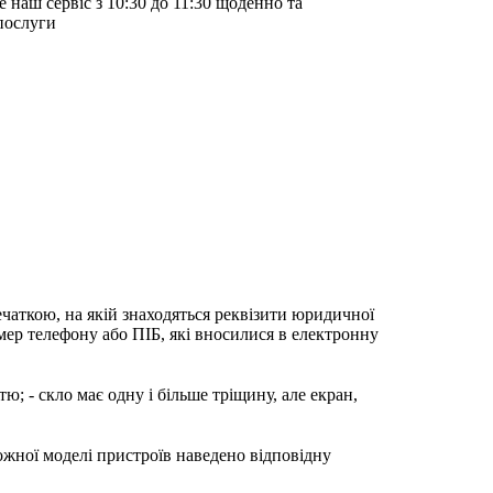
е наш сервіс з 10:30 до 11:30 щоденно та
послуги
ечаткою, на якій знаходяться реквізити юридичної
мер телефону або ПІБ, які вносилися в електронну
; - скло має одну і більше тріщину, але екран,
ожної моделі пристроїв наведено відповідну