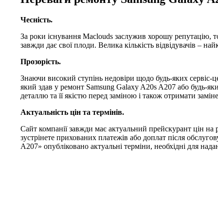
Чесність.
За роки існування Maclouds заслужив хорошу репутацію, т
завжди дає свої плоди. Велика кількість відвідувачів – на
Прозорість.
Знаючи високий ступінь недовіри щодо будь-яких сервіс-це
який здав у ремонт Samsung Galaxy A20s A207 або будь-як
деталлю та її якістю перед заміною і також отримати заміне
Актуальність цін та термінів.
Сайт компанії завжди має актуальний прейскурант цін на 
зустрінете прихованих платежів або доплат після обслуго
A207» опубліковано актуальні терміни, необхідні для нада