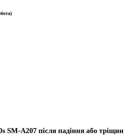
обота)
0s SM-A207 після падіння або тріщин