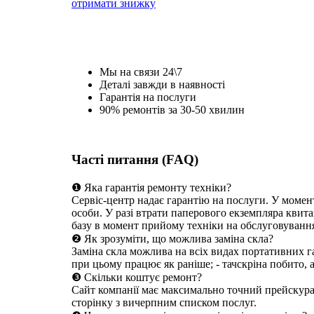
отримати знижку
Мы на связи 24\7
Деталі завжди в наявності
Гарантія на послуги
90% ремонтів за 30-50 хвилин
Часті питання (FAQ)
❶ Яка гарантія ремонту техніки?
Сервіс-центр надає гарантію на послуги. У момен
особи. У разі втрати паперового екземпляра квита
базу в момент прийому техніки на обслуговуванн
❷ Як зрозуміти, що можлива заміна скла?
Заміна скла можлива на всіх видах портативних га
при цьому працює як раніше; - тачскріна побито, 
❸ Скільки коштує ремонт?
Сайт компанії має максимально точний прейскуран
сторінку з вичерпним списком послуг.