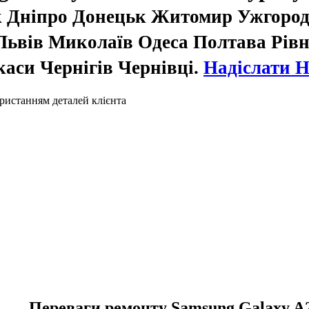
 Дніпро Донецьк Житомир Ужгород
ьвів Миколаїв Одеса Полтава Рівн
аси Чернігів Чернівці.
Надіслати 
ристанням деталей клієнта
Переваги ремонту Samsung Galaxy A