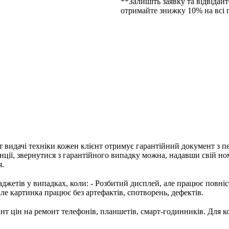
**Залишіть заявку та відвідайт
отримайте знижку 10% на всі 
т видачі техніки кожен клієнт отримує гарантійний документ з п
нції, звернутися з гарантійного випадку можна, надавши свій но
я.
джетів у випадках, коли: - Розбитий дисплей, але працює повністю
але картинка працює без артефактів, спотворень, дефектів.
т цін на ремонт телефонів, планшетів, смарт-годинників. Для к