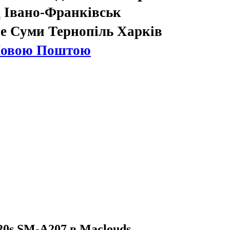
 Івано-Франківськ
е Суми Тернопіль Харків
Новою Поштою
20s SM-A207 в Maclouds