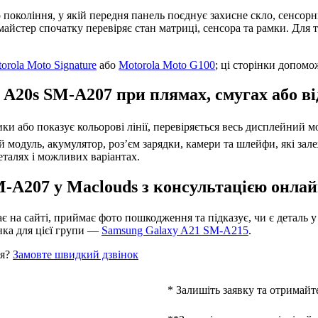
окоління, у якій передня панель поєднує захисне скло, сенсорн
, майстер спочатку перевіряє стан матриці, сенсора та рамки. Дл
orola Moto Signature
або
Motorola Moto G100
; ці сторінки допом
 A20s SM-A207 при плямах, смугах або в
отики або показує кольорові лінії, перевіряється весь дисплейни
 модуль, акумулятор, роз’єм зарядки, камери та шлейфи, які залеж
еталях і можливих варіантах.
-A207 у Maclouds з консультацією онла
 на сайті, приймає фото пошкодження та підказує, чи є деталь у 
нка для цієї групи —
Samsung Galaxy A21 SM-A215
.
ня?
Замовте швидкий дзвінок
* Залишіть заявку та отримайт