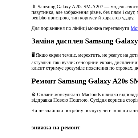
📱 Samsung Galaxy A20s SM-A207 — модель свого п
павутинка, але зображення рівне, без плям і смуг
ревізію пристрою, тип корпусу й характер удару.
Для порівняння по лінійці можна переглянути
Mot
Заміна дисплея Samsung Galaxy
🖥️ Якщо екран темніє, мерехтить, не реагує на д
актуальні такі вузли: сенсорний екран, дисплейний
клієнт отримує зрозуміле пояснення по строках, д
Ремонт Samsung Galaxy A20s SM
⚙️ Онлайн-консультант Maclouds швидко відповідає
відправка Новою Поштою. Сусідня корисна сторі
Чи не знайшли потрібну послугу чи є інші питан
знижка на ремонт