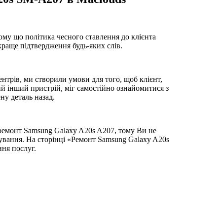
ому що політика чесного ставлення до клієнта
йкраще підтвердження будь-яких слів.
нтрів, ми створили умови для того, щоб клієнт,
ий інший пристрій, міг самостійно ознайомитися з
ну деталь назад.
ремонт Samsung Galaxy A20s A207, тому Ви не
вування. На сторінці «Ремонт Samsung Galaxy A20s
ння послуг.