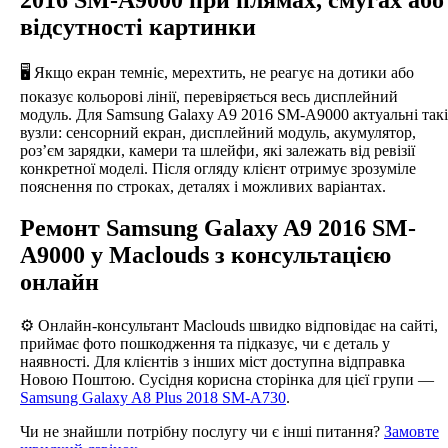
відсутності картинки
🖥️ Якщо екран темніє, мерехтить, не реагує на дотики або
показує кольорові лінії, перевіряється весь дисплейний
модуль. Для Samsung Galaxy A9 2016 SM-A9000 актуальні такі
вузли: сенсорний екран, дисплейний модуль, акумулятор,
роз’єм зарядки, камери та шлейфи, які залежать від ревізії
конкретної моделі. Після огляду клієнт отримує зрозуміле
пояснення по строках, деталях і можливих варіантах.
Ремонт Samsung Galaxy A9 2016 SM-
A9000 у Maclouds з консультацією
онлайн
⚙️ Онлайн-консультант Maclouds швидко відповідає на сайті,
приймає фото пошкодження та підказує, чи є деталь у
наявності. Для клієнтів з інших міст доступна відправка
Новою Поштою. Сусідня корисна сторінка для цієї групи —
Samsung Galaxy A8 Plus 2018 SM-A730
.
Чи не знайшли потрібну послугу чи є інші питання?
Замовте