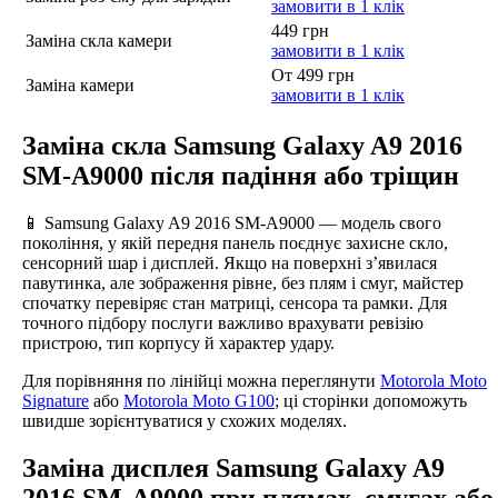
замовити в 1 клік
449 грн
Заміна скла камери
замовити в 1 клік
От 499 грн
Заміна камери
замовити в 1 клік
Заміна скла Samsung Galaxy A9 2016
SM-A9000 після падіння або тріщин
📱 Samsung Galaxy A9 2016 SM-A9000 — модель свого
покоління, у якій передня панель поєднує захисне скло,
сенсорний шар і дисплей. Якщо на поверхні з’явилася
павутинка, але зображення рівне, без плям і смуг, майстер
спочатку перевіряє стан матриці, сенсора та рамки. Для
точного підбору послуги важливо врахувати ревізію
пристрою, тип корпусу й характер удару.
Для порівняння по лінійці можна переглянути
Motorola Moto
Signature
або
Motorola Moto G100
; ці сторінки допоможуть
швидше зорієнтуватися у схожих моделях.
Заміна дисплея Samsung Galaxy A9
2016 SM-A9000 при плямах, смугах або