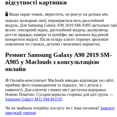
відсутності картинки
🖥️ Якщо екран темніє, мерехтить, не реагує на дотики або
показує кольорові лінії, перевіряється весь дисплейний
модуль. Для Samsung Galaxy A90 2019 SM-A905 актуальні такі
вузли: сенсорний екран, дисплейний модуль, акумулятор,
роз’єм зарядки, камери та шлейфи, які залежать від ревізії
конкретної моделі. Після огляду клієнт отримує зрозуміле
пояснення по строках, деталях і можливих варіантах.
Ремонт Samsung Galaxy A90 2019 SM-
A905 у Maclouds з консультацією
онлайн
⚙️ Онлайн-консультант Maclouds швидко відповідає на сайті,
приймає фото пошкодження та підказує, чи є деталь у
наявності. Для клієнтів з інших міст доступна відправка
Новою Поштою. Сусідня корисна сторінка для цієї групи —
Samsung Galaxy M11 SM-M115F
.
Чи не знайшли потрібну послугу чи є інші питання?
Замовте
швидкий дзвінок