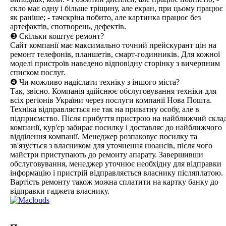
скло має одну і більше тріщину, але екран, при цьому працює
як раніше; - тачскріна побито, але картинка працює без
артефактів, спотворень, дефектів.
❸ Скільки коштує ремонт?
Сайт компанії має максимально точний прейскурант цін на
ремонт телефонів, планшетів, смарт-годинників. Для кожної
моделі пристроїв наведено відповідну сторінку з вичерпним
списком послуг.
❹ Чи можливо надіслати техніку з іншого міста?
Так, звісно. Компанія здійснює обслуговування техніки для
всіх регіонів України через послуги компанії Нова Пошта.
Техніка відправляється не так на приватну особу, але в
підприємство. Після прибуття пристрою на найближчий скла
компанії, кур'єр забирає посилку і доставляє до найближчого
відділення компанії. Менеджер розпаковує посилку та
зв'язується з власником для уточнення нюансів, після чого
майстри приступають до ремонту апарату. Завершивши
обслуговування, менеджер уточнює необхідну для відправки
інформацію і пристрій відправляється власнику післяплатою.
Вартість ремонту також можна сплатити на картку банку до
відправки гаджета власнику.