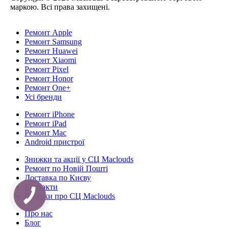
маркою. Всі права захищені.
Ремонт Apple
Ремонт Samsung
Ремонт Huawei
Ремонт Xiaomi
Ремонт Pixel
Ремонт Honor
Ремонт One+
Усі бренди
Ремонт iPhone
Ремонт iPad
Ремонт Mac
Android пристрої
Знижки та акції у СЦ Maclouds
Ремонт по Новій Пошті
Доставка по Києву
Контакти
Відгуки про СЦ Maclouds
КНОПКА
СВЯЗИ
Про нас
Блог