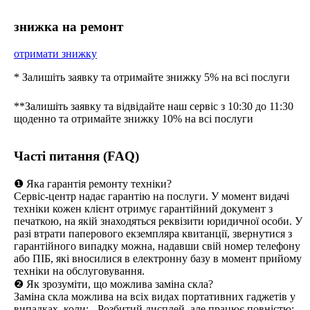
знижка на ремонт
отримати знижку
* Залишіть заявку та отримайте знижку 5% на всі послуги
**Залишіть заявку та відвідайте наш сервіс з 10:30 до 11:30
щоденно та отримайте знижку 10% на всі послуги
Часті питання (FAQ)
❶ Яка гарантія ремонту техніки?
Сервіс-центр надає гарантію на послуги. У момент видачі
техніки кожен клієнт отримує гарантійний документ з
печаткою, на якій знаходяться реквізити юридичної особи. У
разі втрати паперового екземпляра квитанції, звернутися з
гарантійного випадку можна, надавши свій номер телефону
або ПІБ, які вносилися в електронну базу в момент прийому
техніки на обслуговування.
❷ Як зрозуміти, що можлива заміна скла?
Заміна скла можлива на всіх видах портативних гаджетів у
випадках, коли: - Розбитий дисплей, але працює повністю; -