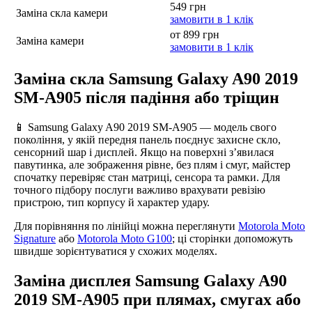
549 грн
Заміна скла камери
замовити в 1 клік
от 899 грн
Заміна камери
замовити в 1 клік
Заміна скла Samsung Galaxy A90 2019
SM-A905 після падіння або тріщин
📱 Samsung Galaxy A90 2019 SM-A905 — модель свого
покоління, у якій передня панель поєднує захисне скло,
сенсорний шар і дисплей. Якщо на поверхні з’явилася
павутинка, але зображення рівне, без плям і смуг, майстер
спочатку перевіряє стан матриці, сенсора та рамки. Для
точного підбору послуги важливо врахувати ревізію
пристрою, тип корпусу й характер удару.
Для порівняння по лінійці можна переглянути
Motorola Moto
Signature
або
Motorola Moto G100
; ці сторінки допоможуть
швидше зорієнтуватися у схожих моделях.
Заміна дисплея Samsung Galaxy A90
2019 SM-A905 при плямах, смугах або