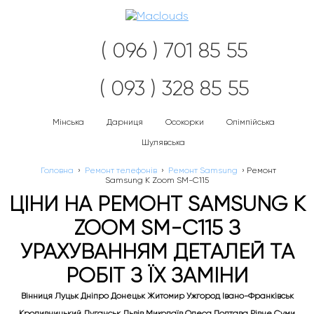
Наві
( 096 ) 701 85 55
( 093 ) 328 85 55
Мінська
Дарниця
Осокорки
Олімпійська
Шулявська
Головна
›
Ремонт телефонів
›
Ремонт Samsung
›
Ремонт
Samsung K Zoom SM-C115
ЦІНИ НА РЕМОНТ SAMSUNG K
ZOOM SM-C115 З
УРАХУВАННЯМ ДЕТАЛЕЙ ТА
РОБІТ З ЇХ ЗАМІНИ
Вінниця Луцьк Дніпро Донецьк Житомир Ужгород Івано-Франківськ
Кропивницький Луганськ Львів Миколаїв Одеса Полтава Рівне Суми