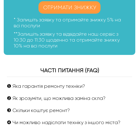
ОТРИМАТИ ЗНИЖКУ
* Залишіть заявку та отримайте знижку 5% на
всі послуги
**Залишіть заявку та відвідайте наш сервіс з
10:30 до 11:30 щоденно та отримайте знижку
10% на всі послуги
ЧАСТІ ПИТАННЯ (FAQ)
❶ Яка гарантія ремонту техніки?
❷ Як зрозуміти, що можлива заміна скла?
❸ Скільки коштує ремонт?
❹ Чи можливо надіслати техніку з іншого міста?