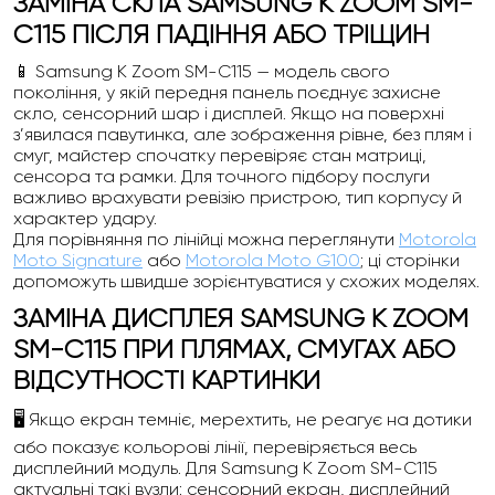
ЗАМІНА СКЛА SAMSUNG K ZOOM SM-
C115 ПІСЛЯ ПАДІННЯ АБО ТРІЩИН
📱 Samsung K Zoom SM-C115 — модель свого
покоління, у якій передня панель поєднує захисне
скло, сенсорний шар і дисплей. Якщо на поверхні
з’явилася павутинка, але зображення рівне, без плям і
смуг, майстер спочатку перевіряє стан матриці,
сенсора та рамки. Для точного підбору послуги
важливо врахувати ревізію пристрою, тип корпусу й
характер удару.
Для порівняння по лінійці можна переглянути
Motorola
Moto Signature
або
Motorola Moto G100
; ці сторінки
допоможуть швидше зорієнтуватися у схожих моделях.
ЗАМІНА ДИСПЛЕЯ SAMSUNG K ZOOM
SM-C115 ПРИ ПЛЯМАХ, СМУГАХ АБО
ВІДСУТНОСТІ КАРТИНКИ
🖥️ Якщо екран темніє, мерехтить, не реагує на дотики
або показує кольорові лінії, перевіряється весь
дисплейний модуль. Для Samsung K Zoom SM-C115
актуальні такі вузли: сенсорний екран, дисплейний