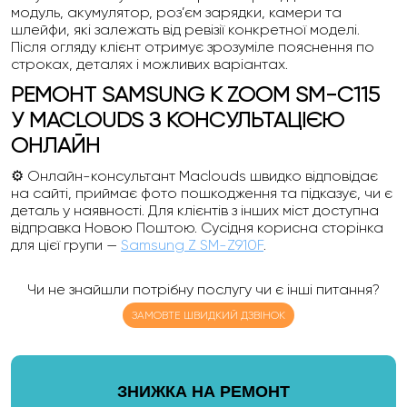
модуль, акумулятор, роз’єм зарядки, камери та
шлейфи, які залежать від ревізії конкретної моделі.
Після огляду клієнт отримує зрозуміле пояснення по
строках, деталях і можливих варіантах.
РЕМОНТ SAMSUNG K ZOOM SM-C115
У MACLOUDS З КОНСУЛЬТАЦІЄЮ
ОНЛАЙН
⚙️ Онлайн-консультант Maclouds швидко відповідає
на сайті, приймає фото пошкодження та підказує, чи є
деталь у наявності. Для клієнтів з інших міст доступна
відправка Новою Поштою. Сусідня корисна сторінка
для цієї групи —
Samsung Z SM-Z910F
.
Чи не знайшли потрібну послугу чи є інші питання?
ЗАМОВТЕ ШВИДКИЙ ДЗВІНОК
ЗНИЖКА НА РЕМОНТ