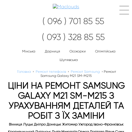
Наві
( 096 ) 701 85 55
( 093 ) 328 85 55
Мінська
Дарниця
Осокорки
Олімпійська
Шулявська
Головна
›
Ремонт телефонів
›
Ремонт Samsung
›
Ремонт
Samsung Galaxy M21 SM-M215
ЦІНИ НА РЕМОНТ SAMSUNG
GALAXY M21 SM-M215 З
УРАХУВАННЯМ ДЕТАЛЕЙ ТА
РОБІТ З ЇХ ЗАМІНИ
Вінниця Луцьк Дніпро Донецьк Житомир Ужгород Івано-Франківськ
Кропивницький Луганськ Львів Миколаїв Одеса Полтава Рівне Суми