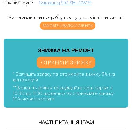
для цієї групи —
Samsung S10 SM-G973F
.
Чи не знайшли потрібну послугу чи є інші питання?
ЗАМОВТЕ ШВИДКИЙ ДЗВІНОК
ЗНИЖКА НА РЕМОНТ
ОТРИМАТИ ЗНИЖКУ
* Залишіть заявку та отримайте знижку 5% на
всі послуги
**Залишіть заявку та відвідайте наш сервіс з
10:30 до 11:30 щоденно та отримайте знижку
10% на всі послуги
ЧАСТІ ПИТАННЯ (FAQ)