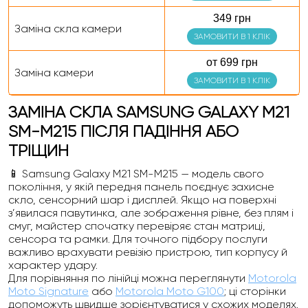
349 грн
Заміна скла камери
ЗАМОВИТИ В 1 КЛІК
от 699 грн
Заміна камери
ЗАМОВИТИ В 1 КЛІК
ЗАМІНА СКЛА SAMSUNG GALAXY M21
SM-M215 ПІСЛЯ ПАДІННЯ АБО
ТРІЩИН
📱 Samsung Galaxy M21 SM-M215 — модель свого
покоління, у якій передня панель поєднує захисне
скло, сенсорний шар і дисплей. Якщо на поверхні
з’явилася павутинка, але зображення рівне, без плям і
смуг, майстер спочатку перевіряє стан матриці,
сенсора та рамки. Для точного підбору послуги
важливо врахувати ревізію пристрою, тип корпусу й
характер удару.
Для порівняння по лінійці можна переглянути
Motorola
Moto Signature
або
Motorola Moto G100
; ці сторінки
допоможуть швидше зорієнтуватися у схожих моделях.