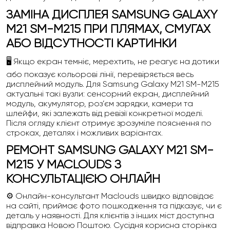
ЗАМІНА ДИСПЛЕЯ SAMSUNG GALAXY
M21 SM-M215 ПРИ ПЛЯМАХ, СМУГАХ
АБО ВІДСУТНОСТІ КАРТИНКИ
🖥️ Якщо екран темніє, мерехтить, не реагує на дотики
або показує кольорові лінії, перевіряється весь
дисплейний модуль. Для Samsung Galaxy M21 SM-M215
актуальні такі вузли: сенсорний екран, дисплейний
модуль, акумулятор, роз’єм зарядки, камери та
шлейфи, які залежать від ревізії конкретної моделі.
Після огляду клієнт отримує зрозуміле пояснення по
строках, деталях і можливих варіантах.
РЕМОНТ SAMSUNG GALAXY M21 SM-
M215 У MACLOUDS З
КОНСУЛЬТАЦІЄЮ ОНЛАЙН
⚙️ Онлайн-консультант Maclouds швидко відповідає
на сайті, приймає фото пошкодження та підказує, чи є
деталь у наявності. Для клієнтів з інших міст доступна
відправка Новою Поштою. Сусідня корисна сторінка