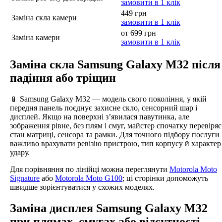
замовити в 1 клік
449 грн
Заміна скла камери
замовити в 1 клік
от 699 грн
Заміна камери
замовити в 1 клік
Заміна скла Samsung Galaxy M32 після
падіння або тріщин
📱 Samsung Galaxy M32 — модель свого покоління, у якій
передня панель поєднує захисне скло, сенсорний шар і
дисплей. Якщо на поверхні з’явилася павутинка, але
зображення рівне, без плям і смуг, майстер спочатку перевіряє
стан матриці, сенсора та рамки. Для точного підбору послуги
важливо врахувати ревізію пристрою, тип корпусу й характер
удару.
Для порівняння по лінійці можна переглянути
Motorola Moto
Signature
або
Motorola Moto G100
; ці сторінки допоможуть
швидше зорієнтуватися у схожих моделях.
Заміна дисплея Samsung Galaxy M32
при плямах, смугах або відсутності