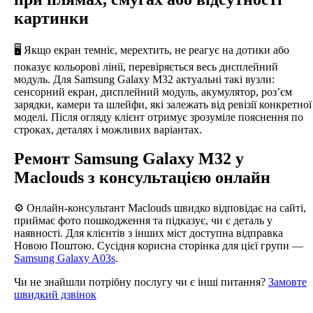
картинки
🖥️ Якщо екран темніє, мерехтить, не реагує на дотики або
показує кольорові лінії, перевіряється весь дисплейний
модуль. Для Samsung Galaxy M32 актуальні такі вузли:
сенсорний екран, дисплейний модуль, акумулятор, роз’єм
зарядки, камери та шлейфи, які залежать від ревізії конкретної
моделі. Після огляду клієнт отримує зрозуміле пояснення по
строках, деталях і можливих варіантах.
Ремонт Samsung Galaxy M32 у
Maclouds з консультацією онлайн
⚙️ Онлайн-консультант Maclouds швидко відповідає на сайті,
приймає фото пошкодження та підказує, чи є деталь у
наявності. Для клієнтів з інших міст доступна відправка
Новою Поштою. Сусідня корисна сторінка для цієї групи —
Samsung Galaxy A03s
.
Чи не знайшли потрібну послугу чи є інші питання?
Замовте
швидкий дзвінок