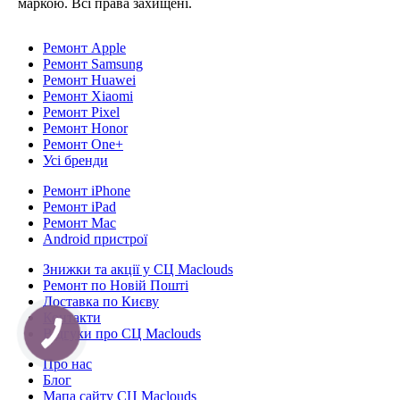
маркою. Всі права захищені.
Ремонт Apple
Ремонт Samsung
Ремонт Huawei
Ремонт Xiaomi
Ремонт Pixel
Ремонт Honor
Ремонт One+
Усі бренди
Ремонт iPhone
Ремонт iPad
Ремонт Mac
Android пристрої
Знижки та акції у СЦ Maclouds
Ремонт по Новій Пошті
Доставка по Києву
Контакти
Відгуки про СЦ Maclouds
КНОПКА
СВЯЗИ
Про нас
Блог
Мапа сайту СЦ Maclouds