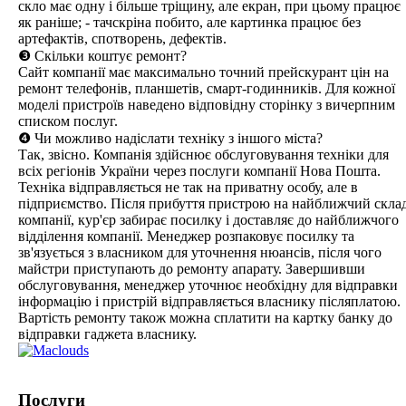
скло має одну і більше тріщину, але екран, при цьому працює
як раніше; - тачскріна побито, але картинка працює без
артефактів, спотворень, дефектів.
❸ Скільки коштує ремонт?
Сайт компанії має максимально точний прейскурант цін на
ремонт телефонів, планшетів, смарт-годинників. Для кожної
моделі пристроїв наведено відповідну сторінку з вичерпним
списком послуг.
❹ Чи можливо надіслати техніку з іншого міста?
Так, звісно. Компанія здійснює обслуговування техніки для
всіх регіонів України через послуги компанії Нова Пошта.
Техніка відправляється не так на приватну особу, але в
підприємство. Після прибуття пристрою на найближчий скла
компанії, кур'єр забирає посилку і доставляє до найближчого
відділення компанії. Менеджер розпаковує посилку та
зв'язується з власником для уточнення нюансів, після чого
майстри приступають до ремонту апарату. Завершивши
обслуговування, менеджер уточнює необхідну для відправки
інформацію і пристрій відправляється власнику післяплатою.
Вартість ремонту також можна сплатити на картку банку до
відправки гаджета власнику.
Послуги