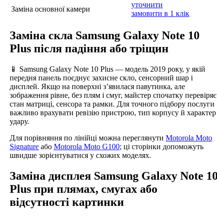
уточнити
Заміна основної камери
замовити в 1 клік
Заміна скла Samsung Galaxy Note 10
Plus після падіння або тріщин
📱 Samsung Galaxy Note 10 Plus — модель 2019 року, у якій
передня панель поєднує захисне скло, сенсорний шар і
дисплей. Якщо на поверхні з’явилася павутинка, але
зображення рівне, без плям і смуг, майстер спочатку перевіряє
стан матриці, сенсора та рамки. Для точного підбору послуги
важливо врахувати ревізію пристрою, тип корпусу й характер
удару.
Для порівняння по лінійці можна переглянути
Motorola Moto
Signature
або
Motorola Moto G100
; ці сторінки допоможуть
швидше зорієнтуватися у схожих моделях.
Заміна дисплея Samsung Galaxy Note 1
Plus при плямах, смугах або
відсутності картинки