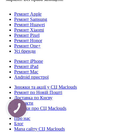
Ремонт Apple
Ремонт Samsung
Ремонт Huawei
Ремонт Xiaomi
Ремонт Pixel
Ремонт Honor
Ремонт One+
Усі бренди
Ремонт iPhone
Ремонт iPad
Ремонт Mac
Android пристрої
Знижки та акції у СЦ Maclouds
Ремонт по Новій Пошті
Доставка по Києву
Контакти
Відгуки про СЦ Maclouds
КНОПКА
СВЯЗИ
Про нас
Блог
Мапа сайту СЦ Maclouds