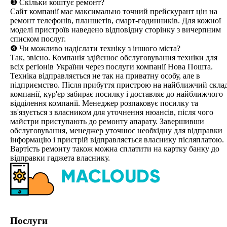
❸ Скільки коштує ремонт?
Сайт компанії має максимально точний прейскурант цін на
ремонт телефонів, планшетів, смарт-годинників. Для кожної
моделі пристроїв наведено відповідну сторінку з вичерпним
списком послуг.
❹ Чи можливо надіслати техніку з іншого міста?
Так, звісно. Компанія здійснює обслуговування техніки для
всіх регіонів України через послуги компанії Нова Пошта.
Техніка відправляється не так на приватну особу, але в
підприємство. Після прибуття пристрою на найближчий скла
компанії, кур'єр забирає посилку і доставляє до найближчого
відділення компанії. Менеджер розпаковує посилку та
зв'язується з власником для уточнення нюансів, після чого
майстри приступають до ремонту апарату. Завершивши
обслуговування, менеджер уточнює необхідну для відправки
інформацію і пристрій відправляється власнику післяплатою.
Вартість ремонту також можна сплатити на картку банку до
відправки гаджета власнику.
Послуги