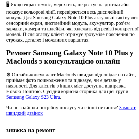
🖥️ Якщо екран темніє, мерехтить, не реагує на дотики або
показує кольорові лінії, перевіряється весь дисплейний
модуль. Для Samsung Galaxy Note 10 Plus актуальні такі вузли:
сенсорний екран, дисплейний модуль, акумулятор, роз’єм
зарядки, камери та шлейфи, які залежать від ревізії конкретної
моделі. Після огляду клієнт отримує зрозуміле пояснення по
строках, деталях і можливих варіантах.
Ремонт Samsung Galaxy Note 10 Plus у
Maclouds з консультацією онлайн
⚙️ Онлайн-консультант Maclouds швидко відповідає на сайті,
приймає фото пошкодження та підказує, чи є деталь у
наявності. Для клієнтів з інших міст доступна відправка
Новою Поштою. Сусідня корисна сторінка для цієї групи —
Samsung Galaxy S23 Ultra
.
Чи не знайшли потрібну послугу чи є інші питання?
Замовте
швидкий дзвінок
знижка на ремонт