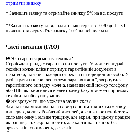
отримати знижку
* Залишіть заявку та отримайте знижку 5% на всі послуги
**Залишіть заявку та відвідайте наш сервіс з 10:30 до 11:30
щоденно та отримайте знижку 10% на всі послуги
Часті питання (FAQ)
❶ Яка гарантія ремонту техніки?
Сервіс-центр надає гарантію на послуги. У момент видачі
техніки кожен клієнт отримує гарантійний документ з
печаткою, на якій знаходяться реквізити юридичної особи. У
разі втрати паперового екземпляра квитанції, звернутися з
гарантійного випадку можна, надавши свій номер телефону
або ПІБ, які вносилися в електронну базу в момент прийому
техніки на обслуговування.
❷ Як зрозуміти, що можлива заміна скла?
Заміна скла можлива на всіх видах портативних гаджетів у
випадках, коли: - Розбитий дисплей, але працює повністю; -
скло має одну і більше тріщину, але екран, при цьому працює
як раніше; - тачскріна побито, але картинка працює без
артефактів, спотворень, дефектів.