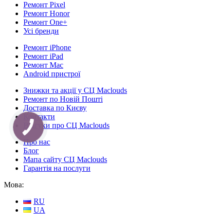
Ремонт Pixel
Ремонт Honor
Ремонт One+
Усі бренди
Ремонт iPhone
Ремонт iPad
Ремонт Mac
Android пристрої
Знижки та акції у СЦ Maclouds
Ремонт по Новій Пошті
Доставка по Києву
Контакти
Відгуки про СЦ Maclouds
Про нас
Блог
Мапа сайту СЦ Maclouds
Гарантія на послуги
Мова:
RU
UA