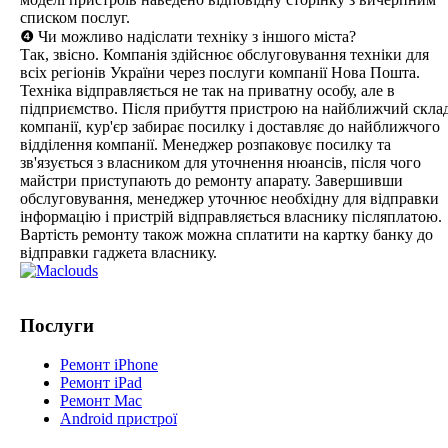
списком послуг.
❹ Чи можливо надіслати техніку з іншого міста?
Так, звісно. Компанія здійснює обслуговування техніки для
всіх регіонів України через послуги компанії Нова Пошта.
Техніка відправляється не так на приватну особу, але в
підприємство. Після прибуття пристрою на найближчий скла
компанії, кур'єр забирає посилку і доставляє до найближчого
відділення компанії. Менеджер розпаковує посилку та
зв'язується з власником для уточнення нюансів, після чого
майстри приступають до ремонту апарату. Завершивши
обслуговування, менеджер уточнює необхідну для відправки
інформацію і пристрій відправляється власнику післяплатою.
Вартість ремонту також можна сплатити на картку банку до
відправки гаджета власнику.
Послуги
Ремонт iPhone
Ремонт iPad
Ремонт Mac
Android пристрої