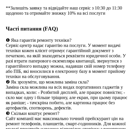
**Залишіть заявку та відвідайте наш сервіс з 10:30 до 11:30
щоденно та отримайте знижку 10% на всі послуги
Часті питання (FAQ)
❶ Яка гарантія ремонту техніки?
Сервіс-центр надає гарантію на послуги. У момент видачі
техніки кожен клієнт отримує гарантійний документ з
печаткою, на якій знаходяться реквізити юридичної особи. У
разі втрати паперового екземпляра квитанції, звернутися з
гарантійного випадку можна, надавши свій номер телефону
або ПІБ, які вносилися в електронну базу в момент прийому
техніки на обслуговування.
❷ Як зрозуміти, що можлива заміна скла?
Заміна скла можлива на всіх видах портативних гаджетів у
випадках, коли: - Розбитий дисплей, але працює повністю; -
скло має одну і більше тріщину, але екран, при цьому працює
як раніше; - тачскріна побито, але картинка працює без
артефактів, спотворень, дефектів.
❸ Скільки коштує ремонт?
Сайт компанії має максимально точний прейскурант цін на
ремонт телефонів, планшетів, смарт-годинників. Для кожної
моделі пристроїв наведено відповідну сторінку з вичерпним