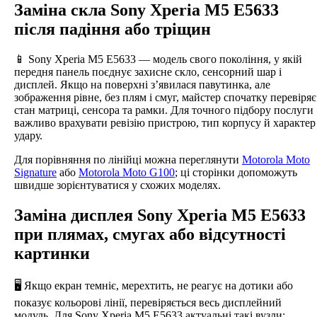
Заміна скла Sony Xperia M5 E5633
після падіння або тріщин
📱 Sony Xperia M5 E5633 — модель свого покоління, у якій
передня панель поєднує захисне скло, сенсорний шар і
дисплей. Якщо на поверхні з’явилася павутинка, але
зображення рівне, без плям і смуг, майстер спочатку перевіряє
стан матриці, сенсора та рамки. Для точного підбору послуги
важливо врахувати ревізію пристрою, тип корпусу й характер
удару.
Для порівняння по лінійці можна переглянути
Motorola Moto
Signature
або
Motorola Moto G100
; ці сторінки допоможуть
швидше зорієнтуватися у схожих моделях.
Заміна дисплея Sony Xperia M5 E5633
при плямах, смугах або відсутності
картинки
🖥️ Якщо екран темніє, мерехтить, не реагує на дотики або
показує кольорові лінії, перевіряється весь дисплейний
модуль. Для Sony Xperia M5 E5633 актуальні такі вузли: