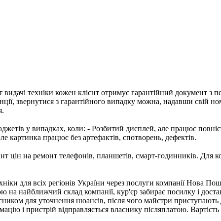
т видачі техніки кожен клієнт отримує гарантійний документ з п
нції, звернутися з гарантійного випадку можна, надавши свій но
я.
джетів у випадках, коли: - Розбитий дисплей, але працює повністю
але картинка працює без артефактів, спотворень, дефектів.
т цін на ремонт телефонів, планшетів, смарт-годинників. Для к
хніки для всіх регіонів України через послуги компанії Нова Пош
ою на найближчий склад компанії, кур'єр забирає посилку і доста
асником для уточнення нюансів, після чого майстри приступають
ацію і пристрій відправляється власнику післяплатою. Вартіст