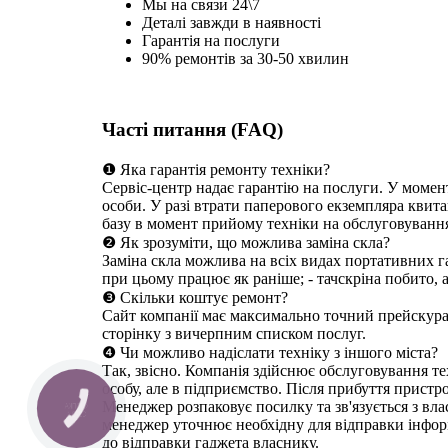
Мы на связи 24\7
Деталі завжди в наявності
Гарантія на послуги
90% ремонтів за 30-50 хвилин
Часті питання (FAQ)
❶ Яка гарантія ремонту техніки?
Сервіс-центр надає гарантію на послуги. У момен
особи. У разі втрати паперового екземпляра квита
базу в момент прийому техніки на обслуговуванн
❷ Як зрозуміти, що можлива заміна скла?
Заміна скла можлива на всіх видах портативних га
при цьому працює як раніше; - тачскріна побито, 
❸ Скільки коштує ремонт?
Сайт компанії має максимально точний прейскуран
сторінку з вичерпним списком послуг.
❹ Чи можливо надіслати техніку з іншого міста?
Так, звісно. Компанія здійснює обслуговування те
особу, але в підприємство. Після прибуття пристр
Менеджер розпаковує посилку та зв'язується з вл
КНОПКА
СВЯЗИ
менеджер уточнює необхідну для відправки інформ
до відправки гаджета власнику.