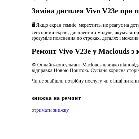
Заміна дисплея Vivo V23e при п
🖥️ Якщо екран темніє, мерехтить, не реагує на до
сенсорний екран, дисплейний модуль, акумулятор, р
зрозуміле пояснення по строках, деталях і можлив
Ремонт Vivo V23e у Maclouds з
⚙️ Онлайн-консультант Maclouds швидко відповідає
відправка Новою Поштою. Сусідня корисна сторі
Чи не знайшли потрібну послугу чи є інші питан
знижка на ремонт
отримати знижку