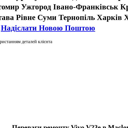
томир Ужгород Івано-Франківськ К
тава Рівне Суми Тернопіль Харків
.
Надіслати Новою Поштою
ристанням деталей клієнта
Переваги ремонту Vivo V23e в Maclo