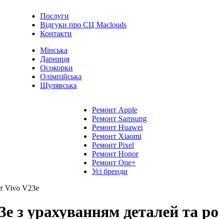
Послуги
Відгуки про СЦ Maclouds
Контакти
Мінська
Дарниця
Осокорки
Олімпійська
Шулявська
Ремонт Apple
Ремонт Samsung
Ремонт Huawei
Ремонт Xiaomi
Ремонт Pixel
Ремонт Honor
Ремонт One+
Усі бренди
т Vivo V23e
e з урахуванням деталей та роб