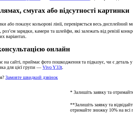
лямах, смугах або відсутності картинки
тики або показує кольорові лінії, перевіряється весь дисплейний м
оз’єм зарядки, камери та шлейфи, які залежать від ревізії конкр
их варіантах.
 консультацією онлайн
 на сайті, приймає фото пошкодження та підказує, чи є деталь у 
нка для цієї групи —
Vivo Y33t
.
ня?
Замовте швидкий дзвінок
* Залишіть заявку та отримайт
**Залишіть заявку та відвідайт
отримайте знижку 10% на всі 