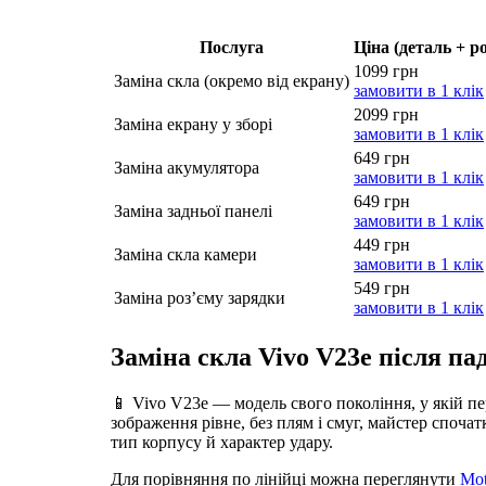
Послуга
Ціна (деталь + р
1099 грн
Заміна скла (окремо від екрану)
замовити в 1 клік
2099 грн
Заміна екрану у зборі
замовити в 1 клік
649 грн
Заміна акумулятора
замовити в 1 клік
649 грн
Заміна задньої панелі
замовити в 1 клік
449 грн
Заміна скла камери
замовити в 1 клік
549 грн
Заміна роз’єму зарядки
замовити в 1 клік
Заміна скла Vivo V23e після па
📱 Vivo V23e — модель свого покоління, у якій пе
зображення рівне, без плям і смуг, майстер споча
тип корпусу й характер удару.
Для порівняння по лінійці можна переглянути
Mot