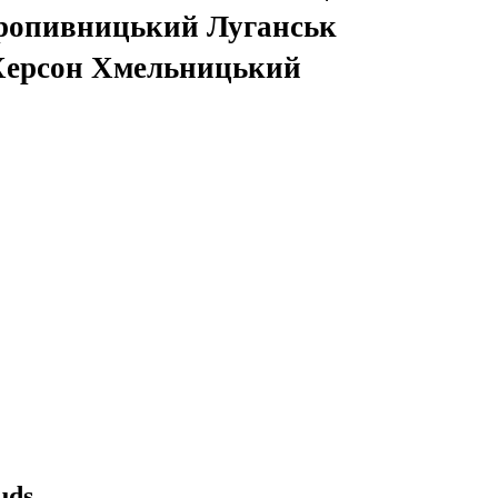
ропивницький Луганськ
 Херсон Хмельницький
uds