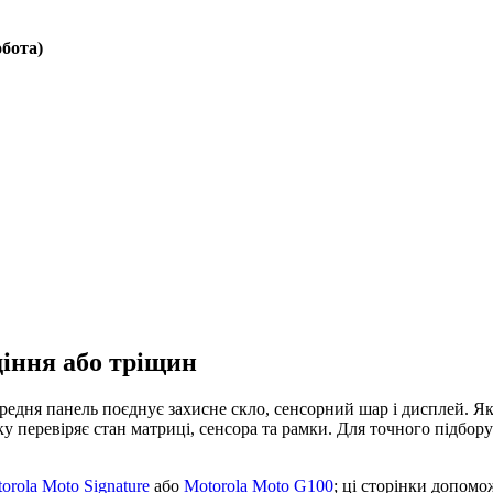
обота)
діння або тріщин
редня панель поєднує захисне скло, сенсорний шар і дисплей. Як
тку перевіряє стан матриці, сенсора та рамки. Для точного підбо
orola Moto Signature
або
Motorola Moto G100
; ці сторінки допом