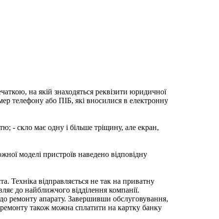
ечаткою, на якій знаходяться реквізити юридичної
мер телефону або ПІБ, які вносилися в електронну
; - скло має одну і більше тріщину, але екран,
ожної моделі пристроїв наведено відповідну
та. Техніка відправляється не так на приватну
вляє до найближчого відділення компанії.
 до ремонту апарату. Завершивши обслуговування,
ь ремонту також можна сплатити на картку банку