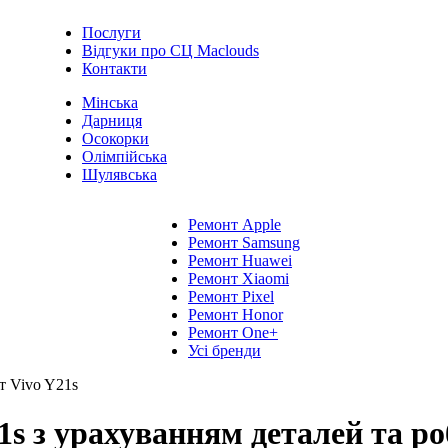
Послуги
Відгуки про СЦ Maclouds
Контакти
Мінська
Дарниця
Осокорки
Олімпійська
Шулявська
Ремонт Apple
Ремонт Samsung
Ремонт Huawei
Ремонт Xiaomi
Ремонт Pixel
Ремонт Honor
Ремонт One+
Усі бренди
т Vivo Y21s
s з урахуванням деталей та роб