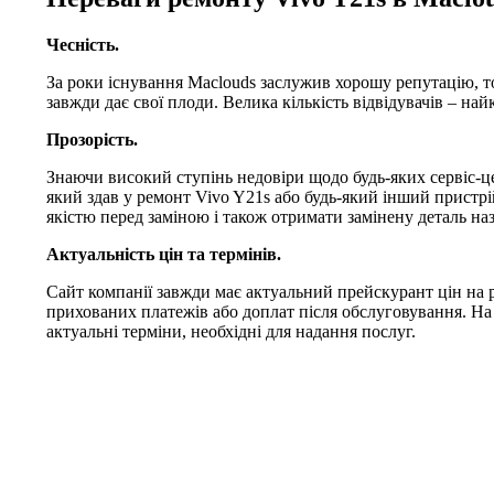
Чесність.
За роки існування Maclouds заслужив хорошу репутацію, т
завжди дає свої плоди. Велика кількість відвідувачів – на
Прозорість.
Знаючи високий ступінь недовіри щодо будь-яких сервіс-це
який здав у ремонт Vivo Y21s або будь-який інший пристрій
якістю перед заміною і також отримати замінену деталь наз
Актуальність цін та термінів.
Сайт компанії завжди має актуальний прейскурант цін на р
прихованих платежів або доплат після обслуговування. На
актуальні терміни, необхідні для надання послуг.