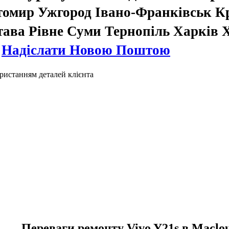
томир Ужгород Івано-Франківськ К
тава Рівне Суми Тернопіль Харків
.
Надіслати Новою Поштою
ристанням деталей клієнта
Переваги ремонту Vivo Y21s в Maclo