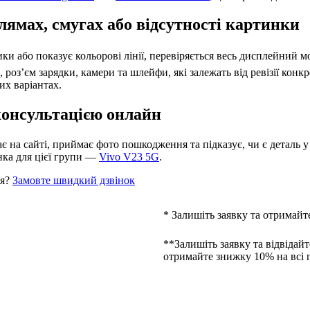
лямах, смугах або відсутності картинки
ики або показує кольорові лінії, перевіряється весь дисплейний м
оз’єм зарядки, камери та шлейфи, які залежать від ревізії конкр
их варіантах.
 консультацією онлайн
 на сайті, приймає фото пошкодження та підказує, чи є деталь у 
нка для цієї групи —
Vivo V23 5G
.
ня?
Замовте швидкий дзвінок
* Залишіть заявку та отримайт
**Залишіть заявку та відвідайт
отримайте знижку 10% на всі 