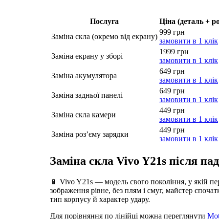
Послуга
Ціна (деталь + р
999 грн
Заміна скла (окремо від екрану)
замовити в 1 клік
1999 грн
Заміна екрану у зборі
замовити в 1 клік
649 грн
Заміна акумулятора
замовити в 1 клік
649 грн
Заміна задньої панелі
замовити в 1 клік
449 грн
Заміна скла камери
замовити в 1 клік
449 грн
Заміна роз’єму зарядки
замовити в 1 клік
Заміна скла Vivo Y21s після па
📱 Vivo Y21s — модель свого покоління, у якій пе
зображення рівне, без плям і смуг, майстер споча
тип корпусу й характер удару.
Для порівняння по лінійці можна переглянути
Mot