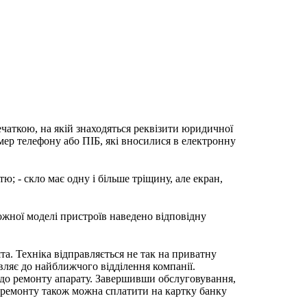
ечаткою, на якій знаходяться реквізити юридичної
мер телефону або ПІБ, які вносилися в електронну
; - скло має одну і більше тріщину, але екран,
ожної моделі пристроїв наведено відповідну
та. Техніка відправляється не так на приватну
вляє до найближчого відділення компанії.
 до ремонту апарату. Завершивши обслуговування,
ь ремонту також можна сплатити на картку банку