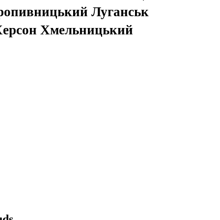
ропивницький Луганськ
 Херсон Хмельницький
uds