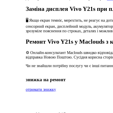
Заміна дисплея Vivo Y21s при п
🖥️ Якщо екран темніє, мерехтить, не реагує на дот
сенсорний екран, дисплейний модуль, акумулятор, р
зрозуміле пояснення по строках, деталях і можлив
Ремонт Vivo Y21s у Maclouds з
⚙️ Онлайн-консультант Maclouds швидко відповідає
відправка Новою Поштою. Сусідня корисна сторі
Чи не знайшли потрібну послугу чи є інші питан
знижка на ремонт
отримати знижку