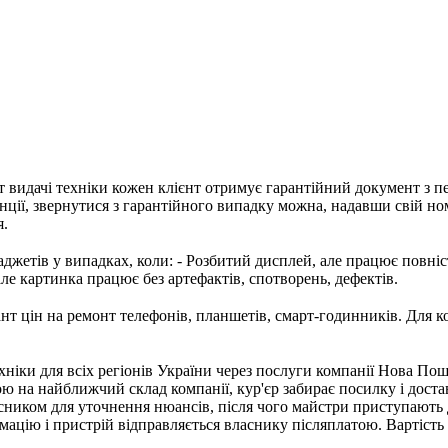
т видачі техніки кожен клієнт отримує гарантійний документ з п
нції, звернутися з гарантійного випадку можна, надавши свій но
я.
джетів у випадках, коли: - Розбитий дисплей, але працює повністю
але картинка працює без артефактів, спотворень, дефектів.
т цін на ремонт телефонів, планшетів, смарт-годинників. Для к
хніки для всіх регіонів України через послуги компанії Нова Пош
ою на найближчий склад компанії, кур'єр забирає посилку і доста
асником для уточнення нюансів, після чого майстри приступають
ацію і пристрій відправляється власнику післяплатою. Вартіст