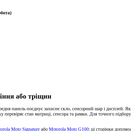
обота)
діння або тріщин
редня панель поєднує захисне скло, сенсорний шар і дисплей. Як
тку перевіряє стан матриці, сенсора та рамки. Для точного підбо
orola Moto Signature
або
Motorola Moto G100
; ці сторінки допом