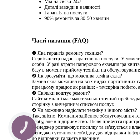
Мы на связи 24\7
Деталі завжди в наявності
Гарантія на послуги
90% ремонтів за 30-50 хвилин
Часті питання (FAQ)
❶ Яка гарантія ремонту техніки?
Сервіс-центр надає гарантію на послуги. У момен
особи. У разі втрати паперового екземпляра квита
базу в момент прийому техніки на обслуговуванн
❷ Як зрозуміти, що можлива заміна скла?
Заміна скла можлива на всіх видах портативних га
при цьому працює як раніше; - тачскріна побито, 
❸ Скільки коштує ремонт?
Сайт компанії має максимально точний прейскуран
сторінку з вичерпним списком послуг.
❹ Чи можливо надіслати техніку з іншого міста?
Так, звісно. Компанія здійснює обслуговування те
особу, але в підприємство. Після прибуття пристр
Менеджер розпаковує посилку та зв'язується з вл
КНОПКА
СВЯЗИ
менеджер уточнює необхідну для відправки інформ
до відправки гаджета власнику.