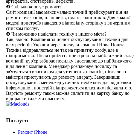
артефактів, спотворень, дефектів.
❸ Скільки коштує ремонт?
Сайт компанії має максимально точний прейскурант цін на
ремонт телефонів, планшетів, смарт-годинників. Для кожної
моделі пристроїв наведено відповідну сторінку з вичерпним
списком послуг.
❹ Чи можливо надіслати техніку з іншого міста?
Так, звісно. Компанія здійснює обслуговування техніки для
всіх регіонів України через послуги компанії Нова Пошта.
Техніка відправляється не так на приватну особу, але в
підприємство. Після прибуття пристрою на найближчий скла
компанії, кур'єр забирає посилку і доставляє до найближчого
відділення компанії. Менеджер розпаковує посилку та
зв'язується з власником для уточнення нюансів, після чого
майстри приступають до ремонту апарату. Завершивши
обслуговування, менеджер уточнює необхідну для відправки
інформацію і пристрій відправляється власнику післяплатою.
Вартість ремонту також можна сплатити на картку банку до
відправки гаджета власнику.
Послуги
Ремонт iPhone