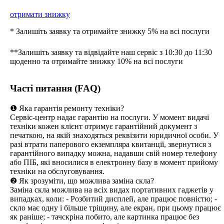
отримати знижку
* Залишіть заявку та отримайте знижку 5% на всі послуги
**Залишіть заявку та відвідайте наш сервіс з 10:30 до 11:30
щоденно та отримайте знижку 10% на всі послуги
Часті питання (FAQ)
❶ Яка гарантія ремонту техніки?
Сервіс-центр надає гарантію на послуги. У момент видачі
техніки кожен клієнт отримує гарантійний документ з
печаткою, на якій знаходяться реквізити юридичної особи. У
разі втрати паперового екземпляра квитанції, звернутися з
гарантійного випадку можна, надавши свій номер телефону
або ПІБ, які вносилися в електронну базу в момент прийому
техніки на обслуговування.
❷ Як зрозуміти, що можлива заміна скла?
Заміна скла можлива на всіх видах портативних гаджетів у
випадках, коли: - Розбитий дисплей, але працює повністю; -
скло має одну і більше тріщину, але екран, при цьому працює
як раніше; - тачскріна побито, але картинка працює без