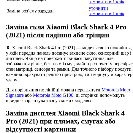
замовити в 1 клік
уточнити
Заміна роз’єму зарядки
замовити в 1 клік
Заміна скла Xiaomi Black Shark 4 Pro
(2021) після падіння або тріщин
📱 Xiaomi Black Shark 4 Pro (2021) — модель свого покоління,
у якій передня панель поєднує захисне скло, сенсорний шар і
дисплей. Якщо на поверхні з’явилася павутинка, але
зображення рівне, без плям і смуг, майстер спочатку перевіряє
стан матриці, сенсора та рамки. Для точного підбору послуги
важливо врахувати ревізію пристрою, тип корпусу й характер
удару.
Для порівняння по лінійці можна переглянути
Motorola Moto
Signature
або
Motorola Moto G100
; ці сторінки допоможуть
швидше зорієнтуватися у схожих моделях.
Заміна дисплея Xiaomi Black Shark 4
Pro (2021) при плямах, смугах або
відсутності картинки