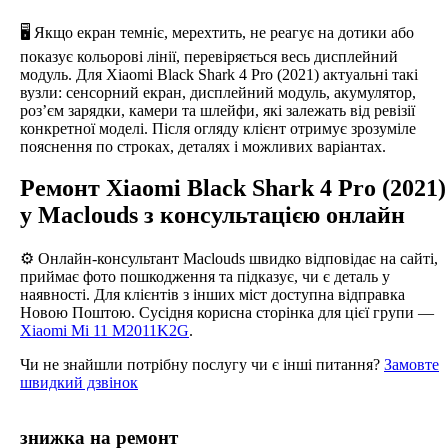
🖥️ Якщо екран темніє, мерехтить, не реагує на дотики або
показує кольорові лінії, перевіряється весь дисплейний
модуль. Для Xiaomi Black Shark 4 Pro (2021) актуальні такі
вузли: сенсорний екран, дисплейний модуль, акумулятор,
роз’єм зарядки, камери та шлейфи, які залежать від ревізії
конкретної моделі. Після огляду клієнт отримує зрозуміле
пояснення по строках, деталях і можливих варіантах.
Ремонт Xiaomi Black Shark 4 Pro (2021)
у Maclouds з консультацією онлайн
⚙️ Онлайн-консультант Maclouds швидко відповідає на сайті,
приймає фото пошкодження та підказує, чи є деталь у
наявності. Для клієнтів з інших міст доступна відправка
Новою Поштою. Сусідня корисна сторінка для цієї групи —
Xiaomi Mi 11 M2011K2G
.
Чи не знайшли потрібну послугу чи є інші питання?
Замовте
швидкий дзвінок
знижка на ремонт