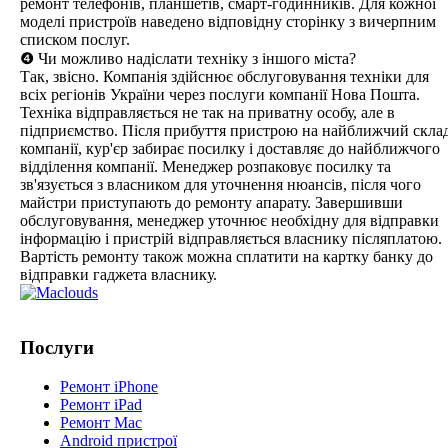
ремонт телефонів, планшетів, смарт-годинників. Для кожної
моделі пристроїв наведено відповідну сторінку з вичерпним
списком послуг.
❹ Чи можливо надіслати техніку з іншого міста?
Так, звісно. Компанія здійснює обслуговування техніки для
всіх регіонів України через послуги компанії Нова Пошта.
Техніка відправляється не так на приватну особу, але в
підприємство. Після прибуття пристрою на найближчий скла
компанії, кур'єр забирає посилку і доставляє до найближчого
відділення компанії. Менеджер розпаковує посилку та
зв'язується з власником для уточнення нюансів, після чого
майстри приступають до ремонту апарату. Завершивши
обслуговування, менеджер уточнює необхідну для відправки
інформацію і пристрій відправляється власнику післяплатою.
Вартість ремонту також можна сплатити на картку банку до
відправки гаджета власнику.
Послуги
Ремонт iPhone
Ремонт iPad
Ремонт Mac
Android пристрої