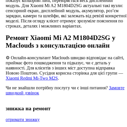
показує кольорові лінії, перевіряється весь дисплейний
модуль. Для Xiaomi Mi A2 M1804D2SG актуальні такі вузли:
сенсорний екран, дисплейний модуль, акумулятор, роз’єм
зарядки, камери та шлейфи, які залежать від ревізії конкретної
моделі. Після огляду клієнт отримує зрозуміле пояснення по
строках, деталях і можливих варіантах.
Ремонт Xiaomi Mi A2 M1804D2SG у
Maclouds з консультацією онлайн
⚙️ Онлайн-консультант Maclouds швидко відповідає на сайті,
приймає фото пошкодження та підказує, чи є деталь у
наявності. Для клієнтів з інших міст доступна відправка
Новою Поштою. Сусідня корисна сторінка для цієї групи —
Xiaomi Redmi Mi-Two M2S
.
Чи не знайшли потрібну послугу чи є інші питання?
Замовте
швидкий дзвінок
знижка на ремонт
отримати знижку