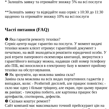
* Залишіть заявку та отримайте знижку 5% на всі послуги
**Залишіть заявку та відвідайте наш сервіс з 10:30 до 11:30
щоденно та отримайте знижку 10% на всі послуги
Часті питання (FAQ)
❶ Яка гарантія ремонту техніки?
Сервіс-центр надає гарантію на послуги. У момент видачі
техніки кожен клієнт отримує гарантійний документ з
печаткою, на якій знаходяться реквізити юридичної особи. У
разі втрати паперового екземпляра квитанції, звернутися з
гарантійного випадку можна, надавши свій номер телефону
або ПІБ, які вносилися в електронну базу в момент прийому
техніки на обслуговування.
❷ Як зрозуміти, що можлива заміна скла?
Заміна скла можлива на всіх видах портативних гаджетів у
випадках, коли: - Розбитий дисплей, але працює повністю; -
скло має одну і більше тріщину, але екран, при цьому працює
як раніше; - тачскріна побито, але картинка працює без
артефактів, спотворень, дефектів.
❸ Скільки коштує ремонт?
Сайт компанії має максимально точний прейскурант цін на