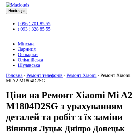
Навігація
( 096 ) 701 85 55
( 093 ) 328 85 55
Мінська
Дарниця
Осокорки
Олімпійська
Шулявська
Головна
›
Ремонт телефонів
›
Ремонт Xiaomi
›
Ремонт Xiaomi
Mi A2 M1804D2SG
Ціни на Ремонт Xiaomi Mi A2
M1804D2SG з урахуванням
деталей та робіт з їх заміни
Вінниця Луцьк Дніпро Донецьк