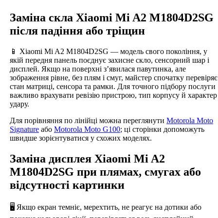
Заміна скла Xiaomi Mi A2 M1804D2SG
після падіння або тріщин
📱 Xiaomi Mi A2 M1804D2SG — модель свого покоління, у
якій передня панель поєднує захисне скло, сенсорний шар і
дисплей. Якщо на поверхні з’явилася павутинка, але
зображення рівне, без плям і смуг, майстер спочатку перевіряє
стан матриці, сенсора та рамки. Для точного підбору послуги
важливо врахувати ревізію пристрою, тип корпусу й характер
удару.
Для порівняння по лінійці можна переглянути
Motorola Moto
Signature
або
Motorola Moto G100
; ці сторінки допоможуть
швидше зорієнтуватися у схожих моделях.
Заміна дисплея Xiaomi Mi A2
M1804D2SG при плямах, смугах або
відсутності картинки
🖥️ Якщо екран темніє, мерехтить, не реагує на дотики або