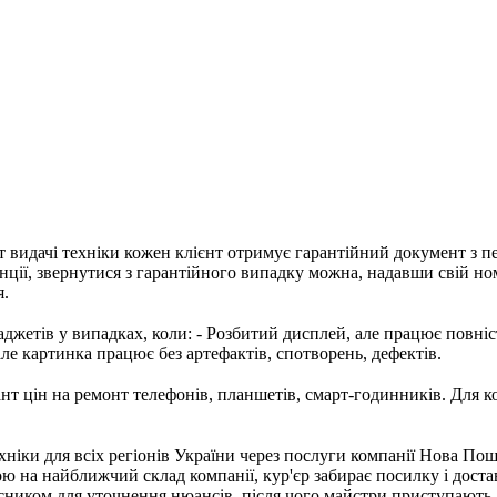
т видачі техніки кожен клієнт отримує гарантійний документ з п
нції, звернутися з гарантійного випадку можна, надавши свій но
я.
джетів у випадках, коли: - Розбитий дисплей, але працює повністю
але картинка працює без артефактів, спотворень, дефектів.
т цін на ремонт телефонів, планшетів, смарт-годинників. Для к
хніки для всіх регіонів України через послуги компанії Нова Пош
ою на найближчий склад компанії, кур'єр забирає посилку і доста
асником для уточнення нюансів, після чого майстри приступають