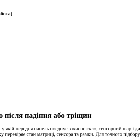
обота)
o після падіння або тріщин
 у якій передня панель поєднує захисне скло, сенсорний шар і ди
тку перевіряє стан матриці, сенсора та рамки. Для точного підбо