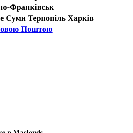
но-Франківськ
е Суми Тернопіль Харків
Новою Поштою
ro в Maclouds