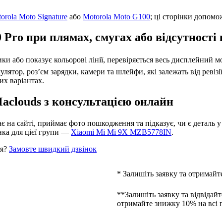
orola Moto Signature
або
Motorola Moto G100
; ці сторінки допом
 Pro при плямах, смугах або відсутності
тики або показує кольорові лінії, перевіряється весь дисплейний 
ятор, роз’єм зарядки, камери та шлейфи, які залежать від ревізі
их варіантах.
aclouds з консультацією онлайн
 на сайті, приймає фото пошкодження та підказує, чи є деталь у 
нка для цієї групи —
Xiaomi Mi Mi 9X MZB5778IN
.
ня?
Замовте швидкий дзвінок
* Залишіть заявку та отримайт
**Залишіть заявку та відвідайт
отримайте знижку 10% на всі 