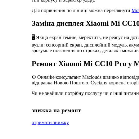
Для порівняння по лінійці можна переглянути
Mot
Заміна дисплея Xiaomi Mi CC10
🖥️ Якщо екран темніє, мерехтить, не реагує на до
вузли: сенсорний екран, дисплейний модуль, акумул
зрозуміле пояснення по строках, деталях і можлив
Ремонт Xiaomi Mi CC10 Pro у M
⚙️ Онлайн-консультант Maclouds швидко відповідає
відправка Новою Поштою. Сусідня корисна сторі
Чи не знайшли потрібну послугу чи є інші питан
знижка на ремонт
отримати знижку