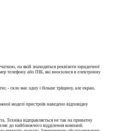
ечаткою, на якій знаходяться реквізити юридичної
мер телефону або ПІБ, які вносилися в електронну
; - скло має одну і більше тріщину, але екран,
ожної моделі пристроїв наведено відповідну
та. Техніка відправляється не так на приватну
вляє до найближчого відділення компанії.
 до ремонту апарату. Завершивши обслуговування,