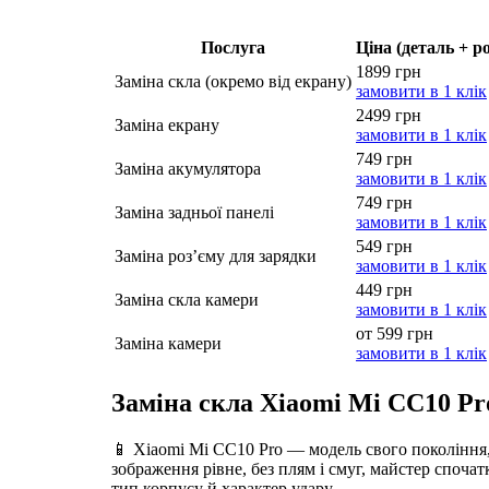
Послуга
Ціна (деталь + р
1899 грн
Заміна скла (окремо від екрану)
замовити в 1 клік
2499 грн
Заміна екрану
замовити в 1 клік
749 грн
Заміна акумулятора
замовити в 1 клік
749 грн
Заміна задньої панелі
замовити в 1 клік
549 грн
Заміна роз’єму для зарядки
замовити в 1 клік
449 грн
Заміна скла камери
замовити в 1 клік
от 599 грн
Заміна камери
замовити в 1 клік
Заміна скла Xiaomi Mi CC10 Pr
📱 Xiaomi Mi CC10 Pro — модель свого покоління,
зображення рівне, без плям і смуг, майстер споча
тип корпусу й характер удару.