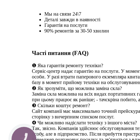
Мы на связи 24\7
Деталі завжди в наявності
Гарантія на послуги
90% ремонтів за 30-50 хвилин
Часті питання (FAQ)
❶ Яка гарантія ремонту техніки?
Сервіс-центр надає гарантію на послуги. У момен
особи. У разі втрати паперового екземпляра квита
базу в момент прийому техніки на обслуговуванн
❷ Як зрозуміти, що можлива заміна скла?
Заміна скла можлива на всіх видах портативних га
при цьому працює як раніше; - тачскріна побито, 
❸ Скільки коштує ремонт?
Сайт компанії має максимально точний прейскуран
сторінку з вичерпним списком послуг.
❹ Чи можливо надіслати техніку з іншого міста?
Так, звісно. Компанія здійснює обслуговування те
особу, але в підприємство. Після прибуття пристр
Менеджер розпаковує посилку та зв'язується з вл
КНОПКА