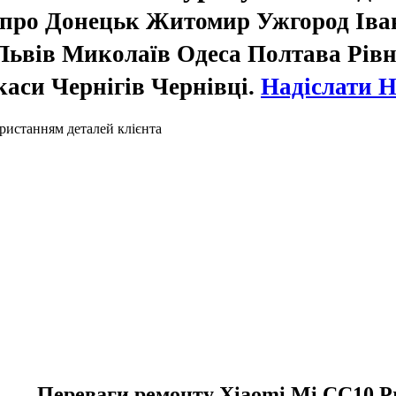
іпро Донецьк Житомир Ужгород Іва
ьвів Миколаїв Одеса Полтава Рівн
аси Чернігів Чернівці.
Надіслати 
ристанням деталей клієнта
Переваги ремонту Xiaomi Mi CC10 P