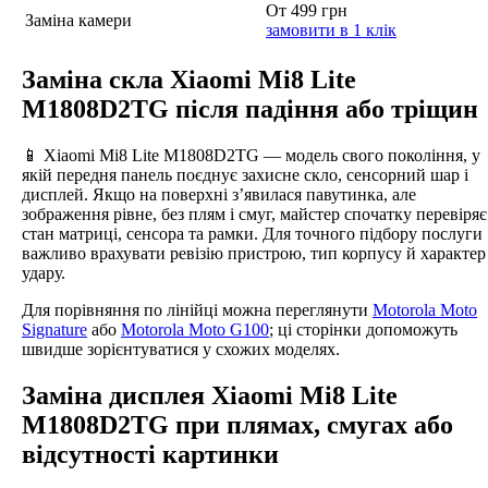
От 499 грн
Заміна камери
замовити в 1 клік
Заміна скла Xiaomi Mi8 Lite
M1808D2TG після падіння або тріщин
📱 Xiaomi Mi8 Lite M1808D2TG — модель свого покоління, у
якій передня панель поєднує захисне скло, сенсорний шар і
дисплей. Якщо на поверхні з’явилася павутинка, але
зображення рівне, без плям і смуг, майстер спочатку перевіряє
стан матриці, сенсора та рамки. Для точного підбору послуги
важливо врахувати ревізію пристрою, тип корпусу й характер
удару.
Для порівняння по лінійці можна переглянути
Motorola Moto
Signature
або
Motorola Moto G100
; ці сторінки допоможуть
швидше зорієнтуватися у схожих моделях.
Заміна дисплея Xiaomi Mi8 Lite
M1808D2TG при плямах, смугах або
відсутності картинки