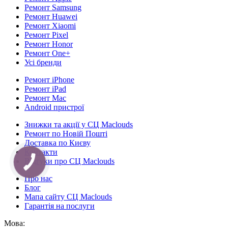
Ремонт Samsung
Ремонт Huawei
Ремонт Xiaomi
Ремонт Pixel
Ремонт Honor
Ремонт One+
Усі бренди
Ремонт iPhone
Ремонт iPad
Ремонт Mac
Android пристрої
Знижки та акції у СЦ Maclouds
Ремонт по Новій Пошті
Доставка по Києву
Контакти
Відгуки про СЦ Maclouds
КНОПКА
СВЯЗИ
Про нас
Блог
Мапа сайту СЦ Maclouds
Гарантія на послуги
Мова: