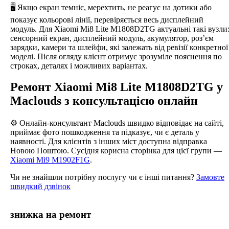
🖥️ Якщо екран темніє, мерехтить, не реагує на дотики або
показує кольорові лінії, перевіряється весь дисплейний
модуль. Для Xiaomi Mi8 Lite M1808D2TG актуальні такі вузли
сенсорний екран, дисплейний модуль, акумулятор, роз’єм
зарядки, камери та шлейфи, які залежать від ревізії конкретної
моделі. Після огляду клієнт отримує зрозуміле пояснення по
строках, деталях і можливих варіантах.
Ремонт Xiaomi Mi8 Lite M1808D2TG у
Maclouds з консультацією онлайн
⚙️ Онлайн-консультант Maclouds швидко відповідає на сайті,
приймає фото пошкодження та підказує, чи є деталь у
наявності. Для клієнтів з інших міст доступна відправка
Новою Поштою. Сусідня корисна сторінка для цієї групи —
Xiaomi Mi9 M1902F1G
.
Чи не знайшли потрібну послугу чи є інші питання?
Замовте
швидкий дзвінок
знижка на ремонт