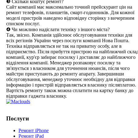
❸ Скільки коштує ремонт?
Сайт компанії має максимально точний прейскурант цін на
ремонт телефонів, планшетів, смарт-годинників. Для кожної
моделі пристроїв наведено відповідну сторінку з вичерпним
списком послуг.
❹ Чи можливо надіслати техніку з іншого міста?
Так, звісно. Компанія здійснює обслуговування техніки для
всіх регіонів України через послуги компанії Нова Пошта.
Техніка відправляється не так на приватну особу, але в
підприємство. Після прибуття пристрою на найближчий скла
компанії, кур'єр забирає посилку і доставляє до найближчого
відділення компанії. Менеджер розпаковує посилку та
зв'язується з власником для уточнення нюансів, після чого
майстри приступають до ремонту апарату. Завершивши
обслуговування, менеджер уточнює необхідну для відправки
інформацію і пристрій відправляється власнику післяплатою.
Вартість ремонту також можна сплатити на картку банку до
відправки гаджета власнику.
Послуги
Ремонт iPhone
Ремонт iPad