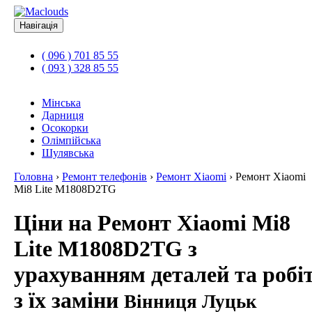
Навігація
( 096 ) 701 85 55
( 093 ) 328 85 55
Мінська
Дарниця
Осокорки
Олімпійська
Шулявська
Головна
›
Ремонт телефонів
›
Ремонт Xiaomi
›
Ремонт Xiaomi
Mi8 Lite M1808D2TG
Ціни на Ремонт Xiaomi Mi8
Lite M1808D2TG з
урахуванням деталей та робі
з їх заміни
Вінниця Луцьк