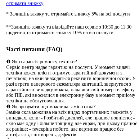
отримати знижку
* Залишіть заявку та отримайте знижку 5% на всі послуги
**Залишіть заявку та відвідайте наш сервіс з 10:30 до 11:30
щоденно та отримайте знижку 10% на всі послуги
Часті питання (FAQ)
❶ Яка гарантія ремонту техніки?
Сервіс-центр надає гарантію на послуги. У момент видачі
техніки кожен клієнт отримує гарантійний документ з
печаткою, на якій знаходяться реквізити юридичної особи. У
разі втрати паперового екземпляра квитанції, звернутися з
гарантійного випадку можна, надавши свій номер телефону
або ПІБ, які вносилися в електронну базу в момент прийому
техніки на обслуговування.
❷ Як зрозуміти, що можлива заміна скла?
Заміна скла можлива на всіх видах портативних гаджетів у
випадках, коли: - Розбитий дисплей, але працює повністю; -
скло має одну і більше тріщину, але екран, при цьому працює
як раніше; - тачскріна побито, але картинка працює без
артефактів, спотворень, дефектів.