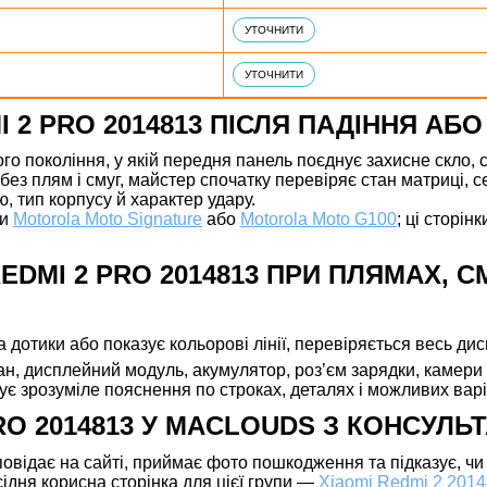
УТОЧНИТИ
УТОЧНИТИ
I 2 PRO 2014813 ПІСЛЯ ПАДІННЯ АБ
го покоління, у якій передня панель поєднує захисне скло,
без плям і смуг, майстер спочатку перевіряє стан матриці, с
, тип корпусу й характер удару.
ти
Motorola Moto Signature
або
Motorola Moto G100
; ці сторі
EDMI 2 PRO 2014813 ПРИ ПЛЯМАХ, С
на дотики або показує кольорові лінії, перевіряється весь д
ан, дисплейний модуль, акумулятор, роз’єм зарядки, камери т
мує зрозуміле пояснення по строках, деталях і можливих варі
PRO 2014813 У MACLOUDS З КОНСУЛ
відає на сайті, приймає фото пошкодження та підказує, чи є
дня корисна сторінка для цієї групи —
Xiaomi Redmi 2 201