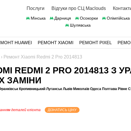
Послуги
Відгуки про СЦ Maclouds
Контакт
Мінська
Дарниця
Осокорки
Олімпійська
Шулявська
ЕМОНТ HUAWEI
РЕМОНТ XIAOMI
РЕМОНТ PIXEL
РЕМО
›
Ремонт Xiaomi Redmi 2 Pro 2014813
OMI REDMI 2 PRO 2014813 З 
ЇХ ЗАМІНИ
Франківськ Кропивницький Луганськ Львів Миколаїв Одеса Полтава Рівне 
танням деталей клієнта
ДІЗНАТИСЬ ЦІНУ