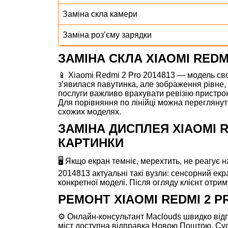
Заміна скла камери
Заміна роз’єму зарядки
ЗАМІНА СКЛА XIAOMI REDM
📱 Xiaomi Redmi 2 Pro 2014813 — модель сво
з’явилася павутинка, але зображення рівне, 
послуги важливо врахувати ревізію пристрою
Для порівняння по лінійці можна перегляну
схожих моделях.
ЗАМІНА ДИСПЛЕЯ XIAOMI R
КАРТИНКИ
🖥️ Якщо екран темніє, мерехтить, не реагує 
2014813 актуальні такі вузли: сенсорний екр
конкретної моделі. Після огляду клієнт отри
РЕМОНТ XIAOMI REDMI 2 
⚙️ Онлайн-консультант Maclouds швидко відпо
міст доступна відправка Новою Поштою. Сусі