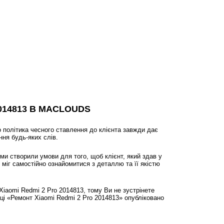
014813 В MACLOUDS
 політика чесного ставлення до клієнта завжди дає
ння будь-яких слів.
ми створили умови для того, щоб клієнт, який здав у
 міг самостійно ознайомитися з деталлю та її якістю
Xiaomi Redmi 2 Pro 2014813, тому Ви не зустрінете
ці «Ремонт Xiaomi Redmi 2 Pro 2014813» опубліковано