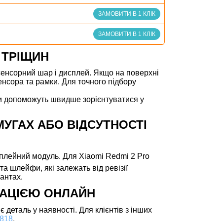
ЗАМОВИТИ В 1 КЛІК
ЗАМОВИТИ В 1 КЛІК
О ТРІЩИН
 сенсорний шар і дисплей. Якщо на поверхні
енсора та рамки. Для точного підбору
нки допоможуть швидше зорієнтуватися у
МУГАХ АБО ВІДСУТНОСТІ
исплейний модуль. Для Xiaomi Redmi 2 Pro
а шлейфи, які залежать від ревізії
антах.
ЬТАЦІЄЮ ОНЛАЙН
 деталь у наявності. Для клієнтів з інших
4818
.