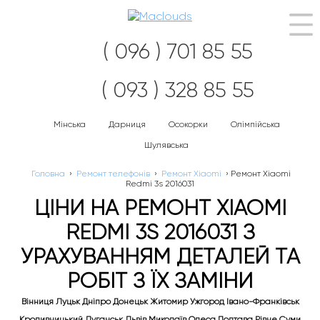
Наві
( 096 ) 701 85 55
( 093 ) 328 85 55
Мінська
Дарниця
Осокорки
Олімпійська
Шулявська
Головна
›
Ремонт телефонів
›
Ремонт Xiaomi
›
Ремонт Xiaomi
Redmi 3s 2016031
ЦІНИ НА РЕМОНТ XIAOMI
REDMI 3S 2016031 З
УРАХУВАННЯМ ДЕТАЛЕЙ ТА
РОБІТ З ЇХ ЗАМІНИ
Вінниця Луцьк Дніпро Донецьк Житомир Ужгород Івано-Франківськ
Кропивницький Луганськ Львів Миколаїв Одеса Полтава Рівне Суми