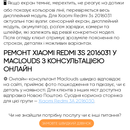
🖥️ Якщо екран темніє, мерехтить, не реагує на дотики
або показує кольорові лінії, перевіряється весь
дисплейний модуль. Для Xiaomi Redmi 3s 2016031
актуальні такі вузли: сенсорний екран, дисплейний
модуль, акумулятор, роз’єм зарядки, камери та
шлейфи, які залежать від ревізії конкретної моделі.
Після огляду клієнт отримує зрозуміле пояснення по
строках, деталях і можливих варіантах.
РЕМОНТ XIAOMI REDMI 3S 2016031 У
MACLOUDS З КОНСУЛЬТАЦІЄЮ
ОНЛАЙН
⚙️ Онлайн-консультант Maclouds швидко відповідає
на сайті, приймає фото пошкодження та підказує, чи є
деталь у наявності. Для клієнтів з інших міст доступна
відправка Новою Поштою. Сусідня корисна сторінка
для цієї групи —
Xiaomi Redmi 3A 2016030
.
Чи не знайшли потрібну послугу чи є інші питання?
ЗАМОВТЕ ШВИДКИЙ ДЗВІНОК