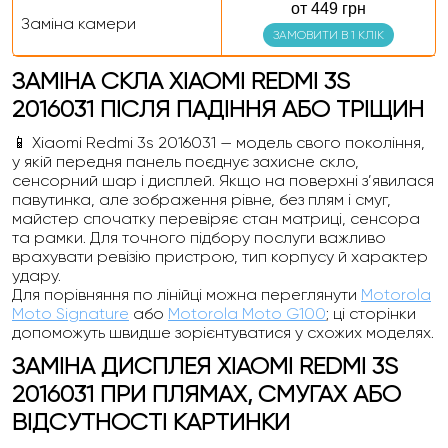
от 449 грн
Заміна камери
ЗАМОВИТИ В 1 КЛІК
ЗАМІНА СКЛА XIAOMI REDMI 3S
2016031 ПІСЛЯ ПАДІННЯ АБО ТРІЩИН
📱 Xiaomi Redmi 3s 2016031 — модель свого покоління,
у якій передня панель поєднує захисне скло,
сенсорний шар і дисплей. Якщо на поверхні з’явилася
павутинка, але зображення рівне, без плям і смуг,
майстер спочатку перевіряє стан матриці, сенсора
та рамки. Для точного підбору послуги важливо
врахувати ревізію пристрою, тип корпусу й характер
удару.
Для порівняння по лінійці можна переглянути
Motorola
Moto Signature
або
Motorola Moto G100
; ці сторінки
допоможуть швидше зорієнтуватися у схожих моделях.
ЗАМІНА ДИСПЛЕЯ XIAOMI REDMI 3S
2016031 ПРИ ПЛЯМАХ, СМУГАХ АБО
ВІДСУТНОСТІ КАРТИНКИ