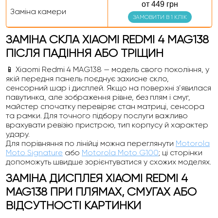
от 449 грн
Заміна камери
ЗАМОВИТИ В 1 КЛІК
ЗАМІНА СКЛА XIAOMI REDMI 4 MAG138
ПІСЛЯ ПАДІННЯ АБО ТРІЩИН
📱 Xiaomi Redmi 4 MAG138 — модель свого покоління, у
якій передня панель поєднує захисне скло,
сенсорний шар і дисплей. Якщо на поверхні з’явилася
павутинка, але зображення рівне, без плям і смуг,
майстер спочатку перевіряє стан матриці, сенсора
та рамки. Для точного підбору послуги важливо
врахувати ревізію пристрою, тип корпусу й характер
удару.
Для порівняння по лінійці можна переглянути
Motorola
Moto Signature
або
Motorola Moto G100
; ці сторінки
допоможуть швидше зорієнтуватися у схожих моделях.
ЗАМІНА ДИСПЛЕЯ XIAOMI REDMI 4
MAG138 ПРИ ПЛЯМАХ, СМУГАХ АБО
ВІДСУТНОСТІ КАРТИНКИ