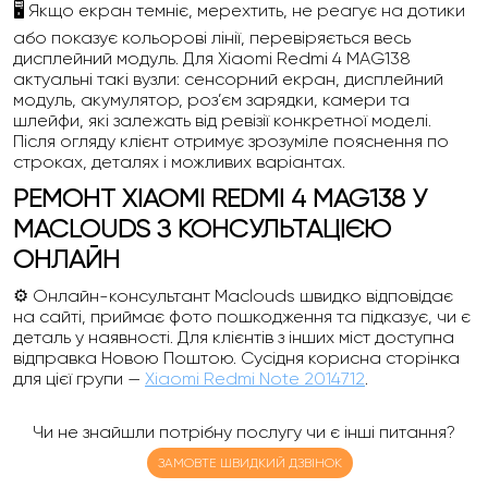
🖥️ Якщо екран темніє, мерехтить, не реагує на дотики
або показує кольорові лінії, перевіряється весь
дисплейний модуль. Для Xiaomi Redmi 4 MAG138
актуальні такі вузли: сенсорний екран, дисплейний
модуль, акумулятор, роз’єм зарядки, камери та
шлейфи, які залежать від ревізії конкретної моделі.
Після огляду клієнт отримує зрозуміле пояснення по
строках, деталях і можливих варіантах.
РЕМОНТ XIAOMI REDMI 4 MAG138 У
MACLOUDS З КОНСУЛЬТАЦІЄЮ
ОНЛАЙН
⚙️ Онлайн-консультант Maclouds швидко відповідає
на сайті, приймає фото пошкодження та підказує, чи є
деталь у наявності. Для клієнтів з інших міст доступна
відправка Новою Поштою. Сусідня корисна сторінка
для цієї групи —
Xiaomi Redmi Note 2014712
.
Чи не знайшли потрібну послугу чи є інші питання?
ЗАМОВТЕ ШВИДКИЙ ДЗВІНОК