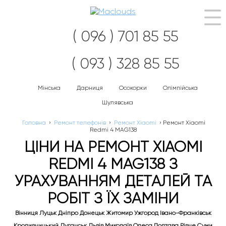
Наві
( 096 ) 701 85 55
( 093 ) 328 85 55
Мінська
Дарниця
Осокорки
Олімпійська
Шулявська
Головна
›
Ремонт телефонів
›
Ремонт Xiaomi
›
Ремонт Xiaomi
Redmi 4 MAG138
ЦІНИ НА РЕМОНТ XIAOMI
REDMI 4 MAG138 З
УРАХУВАННЯМ ДЕТАЛЕЙ ТА
РОБІТ З ЇХ ЗАМІНИ
Вінниця Луцьк Дніпро Донецьк Житомир Ужгород Івано-Франківськ
Кропивницький Луганськ Львів Миколаїв Одеса Полтава Рівне Суми