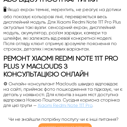
🖥️ Якщо екран темніє, мерехтить, не реагує на дотики
або показує кольорові лінії, перевіряється весь
дисплейний модуль. Для Xiaomi Redmi Note 11T Pro Plus
актуальні такі вузли: сенсорний екран, дисплейний
модуль, акумулятор, роз’єм зарядки, камери та
шлейфи, які залежать від ревізії конкретної моделі.
Після огляду клієнт отримує зрозуміле пояснення по
строках, деталях і можливих варіантах.
РЕМОНТ XIAOMI REDMI NOTE 11T PRO
PLUS У MACLOUDS З
КОНСУЛЬТАЦІЄЮ ОНЛАЙН
⚙️ Онлайн-консультант Maclouds швидко відповідає
на сайті, приймає фото пошкодження та підказує, чи є
деталь у наявності. Для клієнтів з інших міст доступна
відправка Новою Поштою. Сусідня корисна сторінка
для цієї групи —
Xiaomi Redmi Note 11T Pro
.
Чи не знайшли потрібну послугу чи є інші питання?