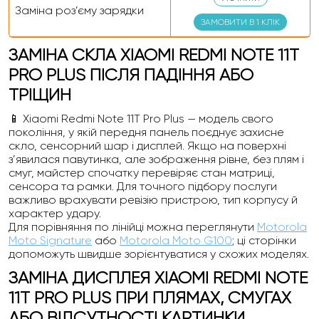
Заміна роз’єму зарядки
ЗАМОВИТИ В 1 КЛІК
ЗАМІНА СКЛА XIAOMI REDMI NOTE 11T
PRO PLUS ПІСЛЯ ПАДІННЯ АБО
ТРІЩИН
📱 Xiaomi Redmi Note 11T Pro Plus — модель свого
покоління, у якій передня панель поєднує захисне
скло, сенсорний шар і дисплей. Якщо на поверхні
з’явилася павутинка, але зображення рівне, без плям і
смуг, майстер спочатку перевіряє стан матриці,
сенсора та рамки. Для точного підбору послуги
важливо врахувати ревізію пристрою, тип корпусу й
характер удару.
Для порівняння по лінійці можна переглянути
Motorola
Moto Signature
або
Motorola Moto G100
; ці сторінки
допоможуть швидше зорієнтуватися у схожих моделях.
ЗАМІНА ДИСПЛЕЯ XIAOMI REDMI NOTE
11T PRO PLUS ПРИ ПЛЯМАХ, СМУГАХ
АБО ВІДСУТНОСТІ КАРТИНКИ