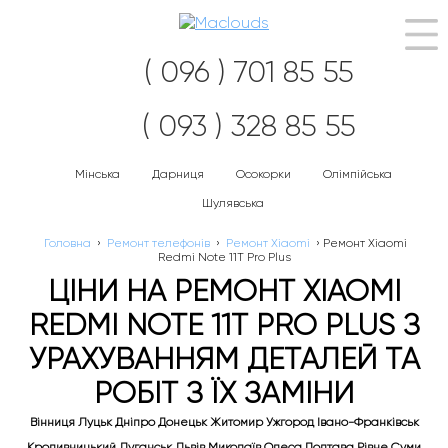
Наві
( 096 ) 701 85 55
( 093 ) 328 85 55
Мінська
Дарниця
Осокорки
Олімпійська
Шулявська
Головна
›
Ремонт телефонів
›
Ремонт Xiaomi
›
Ремонт Xiaomi
Redmi Note 11T Pro Plus
ЦІНИ НА РЕМОНТ XIAOMI
REDMI NOTE 11T PRO PLUS З
УРАХУВАННЯМ ДЕТАЛЕЙ ТА
РОБІТ З ЇХ ЗАМІНИ
Вінниця Луцьк Дніпро Донецьк Житомир Ужгород Івано-Франківськ
Кропивницький Луганськ Львів Миколаїв Одеса Полтава Рівне Суми