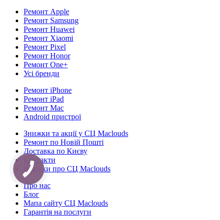
Ремонт Apple
Ремонт Samsung
Ремонт Huawei
Ремонт Xiaomi
Ремонт Pixel
Ремонт Honor
Ремонт One+
Усі бренди
Ремонт iPhone
Ремонт iPad
Ремонт Mac
Android пристрої
Знижки та акції у СЦ Maclouds
Ремонт по Новій Пошті
Доставка по Києву
Контакти
Відгуки про СЦ Maclouds
КНОПКА
СВЯЗИ
Про нас
Блог
Мапа сайту СЦ Maclouds
Гарантія на послуги