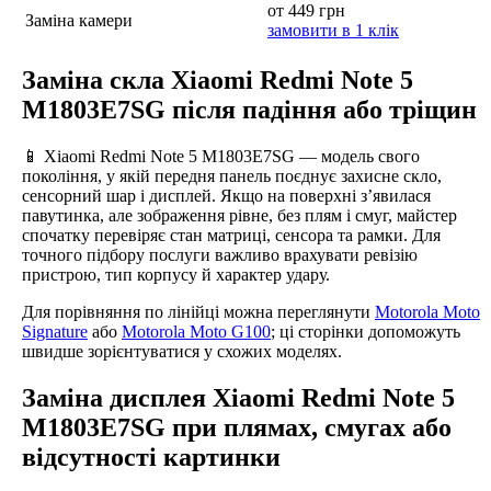
от 449 грн
Заміна камери
замовити в 1 клік
Заміна скла Xiaomi Redmi Note 5
M1803E7SG після падіння або тріщин
📱 Xiaomi Redmi Note 5 M1803E7SG — модель свого
покоління, у якій передня панель поєднує захисне скло,
сенсорний шар і дисплей. Якщо на поверхні з’явилася
павутинка, але зображення рівне, без плям і смуг, майстер
спочатку перевіряє стан матриці, сенсора та рамки. Для
точного підбору послуги важливо врахувати ревізію
пристрою, тип корпусу й характер удару.
Для порівняння по лінійці можна переглянути
Motorola Moto
Signature
або
Motorola Moto G100
; ці сторінки допоможуть
швидше зорієнтуватися у схожих моделях.
Заміна дисплея Xiaomi Redmi Note 5
M1803E7SG при плямах, смугах або
відсутності картинки