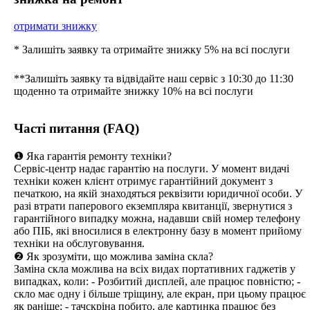
отримати знижку
* Залишіть заявку та отримайте знижку 5% на всі послуги
**Залишіть заявку та відвідайте наш сервіс з 10:30 до 11:30
щоденно та отримайте знижку 10% на всі послуги
Часті питання (FAQ)
❶ Яка гарантія ремонту техніки?
Сервіс-центр надає гарантію на послуги. У момент видачі
техніки кожен клієнт отримує гарантійний документ з
печаткою, на якій знаходяться реквізити юридичної особи. У
разі втрати паперового екземпляра квитанції, звернутися з
гарантійного випадку можна, надавши свій номер телефону
або ПІБ, які вносилися в електронну базу в момент прийому
техніки на обслуговування.
❷ Як зрозуміти, що можлива заміна скла?
Заміна скла можлива на всіх видах портативних гаджетів у
випадках, коли: - Розбитий дисплей, але працює повністю; -
скло має одну і більше тріщину, але екран, при цьому працює
як раніше; - тачскріна побито, але картинка працює без