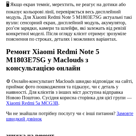
🖥️ Якщо екран темніє, мерехтить, не реагує на дотики або
показує кольорові лінії, перевіряється весь дисплейний
модуль. Для Xiaomi Redmi Note 5 M1803E7SG актуальні такі
вузли: сенсорний екран, дисплейний модуль, акумулятор,
роз’єм зарядки, камери та шлейфи, які залежать від ревізії
конкретної моделі. Після огляду клієнт отримує зрозуміле
пояснення по строках, деталях і можливих варіантах.
Ремонт Xiaomi Redmi Note 5
M1803E7SG у Maclouds з
консультацією онлайн
⚙️ Онлайн-консультант Maclouds швидко відповідає на сайті,
приймає фото пошкодження та підказує, чи є деталь у
наявності. Для клієнтів з інших міст доступна відправка
Новою Поштою. Сусідня корисна сторінка для цієї групи —
Xiaomi Redmi 5a MCG3B
.
Чи не знайшли потрібну послугу чи є інші питання?
Замовте
швидкий дзвінок
знижка на ремонт