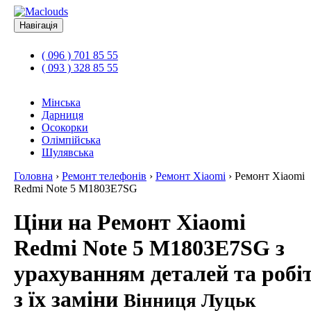
Навігація
( 096 ) 701 85 55
( 093 ) 328 85 55
Мінська
Дарниця
Осокорки
Олімпійська
Шулявська
Головна
›
Ремонт телефонів
›
Ремонт Xiaomi
›
Ремонт Xiaomi
Redmi Note 5 M1803E7SG
Ціни на Ремонт Xiaomi
Redmi Note 5 M1803E7SG з
урахуванням деталей та робі
з їх заміни
Вінниця Луцьк