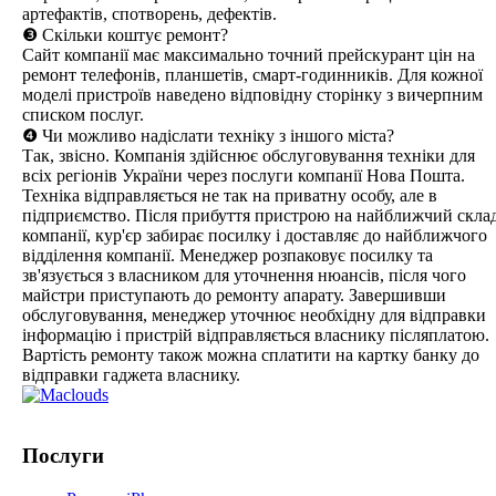
артефактів, спотворень, дефектів.
❸ Скільки коштує ремонт?
Сайт компанії має максимально точний прейскурант цін на
ремонт телефонів, планшетів, смарт-годинників. Для кожної
моделі пристроїв наведено відповідну сторінку з вичерпним
списком послуг.
❹ Чи можливо надіслати техніку з іншого міста?
Так, звісно. Компанія здійснює обслуговування техніки для
всіх регіонів України через послуги компанії Нова Пошта.
Техніка відправляється не так на приватну особу, але в
підприємство. Після прибуття пристрою на найближчий скла
компанії, кур'єр забирає посилку і доставляє до найближчого
відділення компанії. Менеджер розпаковує посилку та
зв'язується з власником для уточнення нюансів, після чого
майстри приступають до ремонту апарату. Завершивши
обслуговування, менеджер уточнює необхідну для відправки
інформацію і пристрій відправляється власнику післяплатою.
Вартість ремонту також можна сплатити на картку банку до
відправки гаджета власнику.
Послуги