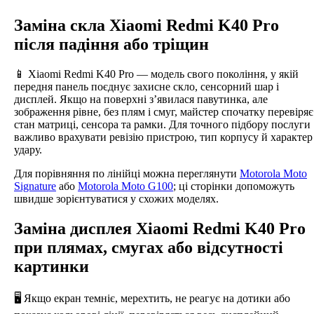
Заміна скла Xiaomi Redmi K40 Pro
після падіння або тріщин
📱 Xiaomi Redmi K40 Pro — модель свого покоління, у якій
передня панель поєднує захисне скло, сенсорний шар і
дисплей. Якщо на поверхні з’явилася павутинка, але
зображення рівне, без плям і смуг, майстер спочатку перевіряє
стан матриці, сенсора та рамки. Для точного підбору послуги
важливо врахувати ревізію пристрою, тип корпусу й характер
удару.
Для порівняння по лінійці можна переглянути
Motorola Moto
Signature
або
Motorola Moto G100
; ці сторінки допоможуть
швидше зорієнтуватися у схожих моделях.
Заміна дисплея Xiaomi Redmi K40 Pro
при плямах, смугах або відсутності
картинки
🖥️ Якщо екран темніє, мерехтить, не реагує на дотики або