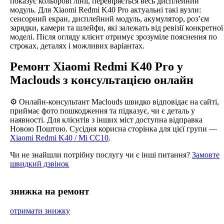
показує кольорові лінії, перевіряється весь дисплейний
модуль. Для Xiaomi Redmi K40 Pro актуальні такі вузли:
сенсорний екран, дисплейний модуль, акумулятор, роз’єм
зарядки, камери та шлейфи, які залежать від ревізії конкретної
моделі. Після огляду клієнт отримує зрозуміле пояснення по
строках, деталях і можливих варіантах.
Ремонт Xiaomi Redmi K40 Pro у
Maclouds з консультацією онлайн
⚙️ Онлайн-консультант Maclouds швидко відповідає на сайті,
приймає фото пошкодження та підказує, чи є деталь у
наявності. Для клієнтів з інших міст доступна відправка
Новою Поштою. Сусідня корисна сторінка для цієї групи —
Xiaomi Redmi K40 / Mi CC10
.
Чи не знайшли потрібну послугу чи є інші питання?
Замовте
швидкий дзвінок
знижка на ремонт
отримати знижку