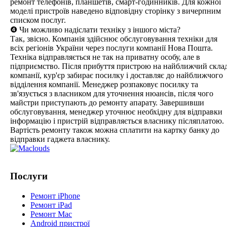
ремонт телефонів, планшетів, смарт-годинників. Для кожної
моделі пристроїв наведено відповідну сторінку з вичерпним
списком послуг.
❹ Чи можливо надіслати техніку з іншого міста?
Так, звісно. Компанія здійснює обслуговування техніки для
всіх регіонів України через послуги компанії Нова Пошта.
Техніка відправляється не так на приватну особу, але в
підприємство. Після прибуття пристрою на найближчий скла
компанії, кур'єр забирає посилку і доставляє до найближчого
відділення компанії. Менеджер розпаковує посилку та
зв'язується з власником для уточнення нюансів, після чого
майстри приступають до ремонту апарату. Завершивши
обслуговування, менеджер уточнює необхідну для відправки
інформацію і пристрій відправляється власнику післяплатою.
Вартість ремонту також можна сплатити на картку банку до
відправки гаджета власнику.
Послуги
Ремонт iPhone
Ремонт iPad
Ремонт Mac
Android пристрої