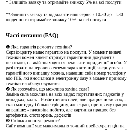
* Залишіть заявку та отримайте знижку 5% на всі послуги
**Залишіть заявку та відвідайте наш сервіс з 10:30 до 11:30
щоденно та отримайте знижку 10% на всі послуги
Часті питання (FAQ)
❶ Яка гарантія ремонту техніки?
Сервіс-центр надає гарантію на послуги. У момент видачі
техніки кожен клієнт отримує гарантійний документ з
печаткою, на якій знаходяться реквізити юридичної особи. У
разі втрати паперового екземпляра квитанції, звернутися з
гарантійного випадку можна, надавши свій номер телефону
або ПІБ, які вносилися в електронну базу в момент прийому
техніки на обслуговування.
❷ Як зрозуміти, що можлива заміна скла?
Заміна скла можлива на всіх видах портативних гаджетів у
випадках, коли: - Розбитий дисплей, але працює повністю; -
скло має одну і більше тріщину, але екран, при цьому працює
як раніше; - тачскріна побито, але картинка працює без
артефактів, спотворень, дефектів.
❸ Скільки коштує ремонт?
Сайт компанії має максимально точний прейскурант цін на