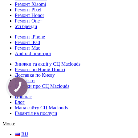
Ремонт Xiaomi
Ремонт Pixel
Ремонт Honor
Ремонт One+
Усі бренди
Ремонт iPhone
Ремонт iPad
Ремонт Mac
Android пристрої
Знижки та акції у СЦ Maclouds
Ремонт по Новій Пошті
Доставка по Києву
Контакти
Відгуки про СЦ Maclouds
КНОПКА
СВЯЗИ
Про нас
Блог
Мапа сайту СЦ Maclouds
Гарантія на послуги
Мова:
RU