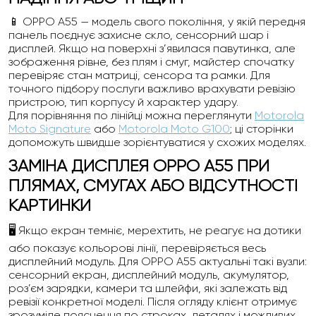
📱 OPPO A55 — модель свого покоління, у якій передня
панель поєднує захисне скло, сенсорний шар і
дисплей. Якщо на поверхні з’явилася павутинка, але
зображення рівне, без плям і смуг, майстер спочатку
перевіряє стан матриці, сенсора та рамки. Для
точного підбору послуги важливо врахувати ревізію
пристрою, тип корпусу й характер удару.
Для порівняння по лінійці можна переглянути
Motorola
Moto Signature
або
Motorola Moto G100
; ці сторінки
допоможуть швидше зорієнтуватися у схожих моделях.
ЗАМІНА ДИСПЛЕЯ OPPO A55 ПРИ
ПЛЯМАХ, СМУГАХ АБО ВІДСУТНОСТІ
КАРТИНКИ
🖥️ Якщо екран темніє, мерехтить, не реагує на дотики
або показує кольорові лінії, перевіряється весь
дисплейний модуль. Для OPPO A55 актуальні такі вузли:
сенсорний екран, дисплейний модуль, акумулятор,
роз’єм зарядки, камери та шлейфи, які залежать від
ревізії конкретної моделі. Після огляду клієнт отримує
зрозуміле пояснення по строках, деталях і можливих