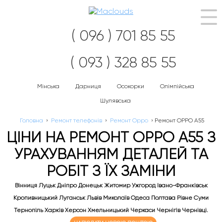
Наві
( 096 ) 701 85 55
( 093 ) 328 85 55
Мінська
Дарниця
Осокорки
Олімпійська
Шулявська
Головна
›
Ремонт телефонів
›
Ремонт Oppo
›
Ремонт OPPO A55
ЦІНИ НА РЕМОНТ OPPO A55 З
УРАХУВАННЯМ ДЕТАЛЕЙ ТА
РОБІТ З ЇХ ЗАМІНИ
Вінниця Луцьк Дніпро Донецьк Житомир Ужгород Івано-Франківськ
Кропивницький Луганськ Львів Миколаїв Одеса Полтава Рівне Суми
Тернопіль Харків Херсон Хмельницький Черкаси Чернігів Чернівці.