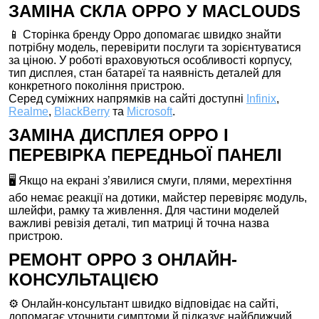
ЗАМІНА СКЛА OPPO У MACLOUDS
📱 Сторінка бренду Oppo допомагає швидко знайти
потрібну модель, перевірити послуги та зорієнтуватися
за ціною. У роботі враховуються особливості корпусу,
тип дисплея, стан батареї та наявність деталей для
конкретного покоління пристрою.
Серед суміжних напрямків на сайті доступні
Infinix
,
Realme
,
BlackBerry
та
Microsoft
.
ЗАМІНА ДИСПЛЕЯ OPPO І
ПЕРЕВІРКА ПЕРЕДНЬОЇ ПАНЕЛІ
🖥️ Якщо на екрані з’явилися смуги, плями, мерехтіння
або немає реакції на дотики, майстер перевіряє модуль,
шлейфи, рамку та живлення. Для частини моделей
важливі ревізія деталі, тип матриці й точна назва
пристрою.
РЕМОНТ OPPO З ОНЛАЙН-
КОНСУЛЬТАЦІЄЮ
⚙️ Онлайн-консультант швидко відповідає на сайті,
допомагає уточнити симптоми й підказує найближчий