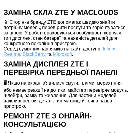
ЗАМІНА СКЛА ZTE У MACLOUDS
📱 Сторінка бренду ZTE допомагає швидко знайти
потрібну модель, перевірити послуги та зорієнтуватися
за ціною. У роботі враховуються особливості корпусу,
тип дисплея, стан батареї та наявність деталей для
конкретного покоління пристрою.
Серед суміжних напрямків на сайті доступні
Infinix
,
Realme
,
BlackBerry
та
Microsoft
.
ЗАМІНА ДИСПЛЕЯ ZTE І
ПЕРЕВІРКА ПЕРЕДНЬОЇ ПАНЕЛІ
🖥️ Якщо на екрані з’явилися смуги, плями, мерехтіння
або немає реакції на дотики, майстер перевіряє модуль,
шлейфи, рамку та живлення. Для частини моделей
важливі ревізія деталі, тип матриці й точна назва
пристрою.
РЕМОНТ ZTE З ОНЛАЙН-
КОНСУЛЬТАЦІЄЮ